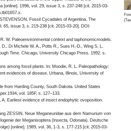
 [online]. 1996, vol. 29, issue 3, s. 237-248 [cit. 2015-03-
6.tb01657.x.
Fos
STEVENSON. Fossil Cycadales of Argentina. The
(Ta
l. 65, issue 3, s. 219-238 [cit. 2015-03-20]. DOI:
W. Paleoenvironmental context and taphonomicmodels.
D., Di Michele W. A., Potts R., Sues H.-D., Wing S. L.
rough Time. Chicago, University Chicago Press. 1992. s.
ns among fossil plants. In: Moodie, R. L. Paleopathology:
ent evidences of disease. Urbana, Illinois, University of
le from Harding County, South Dakota. United States
per.1934, vol. 185F, s. 127–133.
 Earliest evidence of insect endophytic ovoposition.
ng ZESSIN. Neue Meganeuridae aus dem Namurium von
logenie der Meganisoptera (Insecta, Odonata). Deutsche
ge) [online]. 1989, vol. 36, 1-3, s. 177-215 [cit. 2015-03-