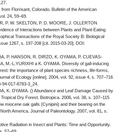
127.
rom Florrisant, Colorado. Bulletin of the American
ol. 24, 59–69.
ER, P. W. SKELTON, P. D. MOORE, J. OLLERTON
ence of Interactions between Plants and Plant-Eating
phical Transactions of the Royal Society B: Biological
issue 1267, s. 197-208 [cit. 2015-03-20]. DOI:
, P. HANSON, R. DIRZO, K. OYAMA, P. CUEVAS-
M.-L.YURIXHI a K. OYAMA. Diversity of gall-inducing
rest: the importance of plant species richness, life-forms,
ournal of Ecology [online]. 2004, vol. 92, issue 4, s. 707–716
78-94-017-8783-3_24.
, K. OYAMA. () Abundance and Leaf Damage Caused by
Tropical Dry Forest. Biotropica. 2006, vol. 38, s. 107–115
miocene oak galls (Cynipini) and their bearing on the
North America. Journal of Paleontology. 2007, vol. 81, s.
ve Radiation in Insect and Plants: Time and Opportunity.
 s. 57–69