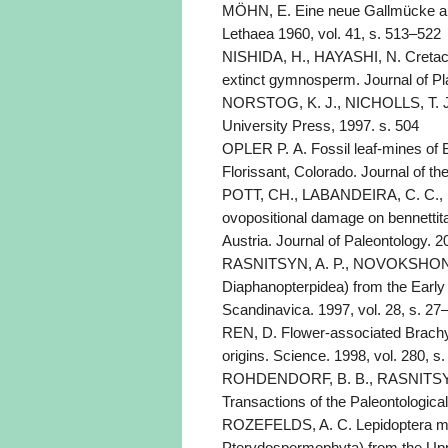
MÖHN, E. Eine neue Gallmücke au
Lethaea 1960, vol. 41, s. 513–522
NISHIDA, H., HAYASHI, N. Cretaceou
extinct gymnosperm. Journal of Pl
NORSTOG, K. J., NICHOLLS, T. J. 
University Press, 1997. s. 504
OPLER P. A. Fossil leaf-mines of 
Florissant, Colorado. Journal of th
POTT, CH., LABANDEIRA, C. C., K
ovopositional damage on bennettital
Austria. Journal of Paleontology. 2
RASNITSYN, A. P., NOVOKSHONOV, 
Diaphanopterpidea) from the Early
Scandinavica. 1997, vol. 28, s. 27
REN, D. Flower-associated Brachyc
origins. Science. 1998, vol. 280, s
ROHDENDORF, B. B., RASNITSYN, A
Transactions of the Paleontological 
ROZEFELDS, A. C. Lepidoptera mi
Pterydospermophyta) from the Upp