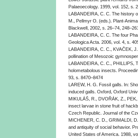
Palaeoecology. 1999, vol. 152, s. 
LABANDEIRA, C. C. The history of 
M., Pellmyr O. (eds.). Plant-Anima
Blackwell, 2002, s. 26–74, 248–26
LABANDEIRA, C. C. The four Phase
Geologica Acta. 2006, vol. 4, s. 4
LABANDEIRA, C. C., KVAČEK, J., M
pollination of Mesozoic gymnosper
LABANDEIRA, C. C., PHILLIPS, T. L.
holometabolous insects. Proceedin
93, s. 8470–8474
LAREW, H. G. Fossil galls. In: Shor
induced galls. Oxford, Oxford Univ
MIKULÁŠ, R., DVOŘÁK, Z., PEK, I. 
insect larvae in stone fruit of hac
Czech Republic. Journal of the Cz
MICHENER, C. D., GRIMALDI, D. A. 
and antiquity of social behavior. 
United States of America. 1988, vo