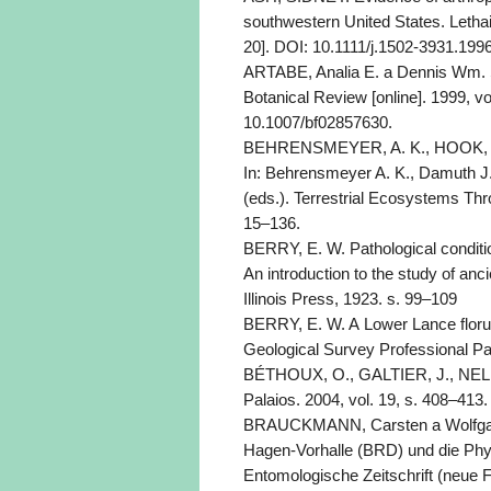
southwestern United States. Lethaia
20]. DOI: 10.1111/j.1502-3931.199
ARTABE, Analia E. a Dennis Wm. 
Botanical Review [online]. 1999, vo
10.1007/bf02857630.
BEHRENSMEYER, A. K., HOOK, R. 
In: Behrensmeyer A. K., Damuth J. 
(eds.). Terrestrial Ecosystems Th
15–136.
BERRY, E. W. Pathological conditio
An introduction to the study of anci
Illinois Press, 1923. s. 99–109
BERRY, E. W. A Lower Lance floru
Geological Survey Professional Pa
BÉTHOUX, O., GALTIER, J., NEL, A.
Palaios. 2004, vol. 19, s. 408–413.
BRAUCKMANN, Carsten a Wolfga
Hagen-Vorhalle (BRD) und die Phy
Entomologische Zeitschrift (neue Fol