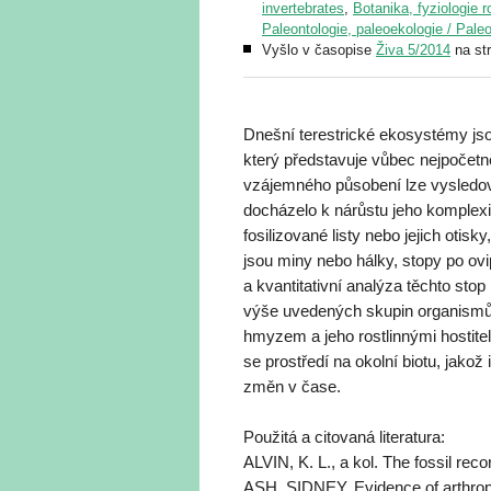
invertebrates
,
Botanika, fyziologie ro
Paleontologie, paleoekologie / Pale
Vyšlo v časopise
Živa 5/2014
na st
Dnešní terestrické ekosystémy js
který představuje vůbec nejpočetně
vzájemného působení lze vysledova
docházelo k nárůstu jeho komplexit
fosilizované listy nebo jejich otisk
jsou miny nebo hálky, stopy po ovip
a kvantitativní analýza těchto sto
výše uvedených skupin organismů
hmyzem a jeho rostlinnými hostitel
se prostředí na okolní biotu, jakož
změn v čase.
Použitá a citovaná literatura:
ALVIN, K. L., a kol. The fossil re
ASH, SIDNEY. Evidence of arthropod