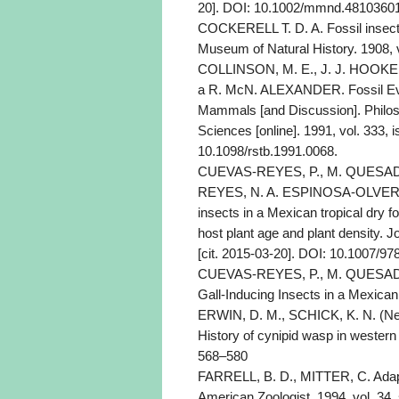
20]. DOI: 10.1002/mmnd.4810360
COCKERELL T. D. A. Fossil insect f
Museum of Natural History. 1908, v
COLLINSON, M. E., J. J. HOOK
a R. McN. ALEXANDER. Fossil Evid
Mammals [and Discussion]. Philoso
Sciences [online]. 1991, vol. 333, 
10.1098/rstb.1991.0068.
CUEVAS-REYES, P., M. QUESADA
REYES, N. A. ESPINOSA-OLVERA, 
insects in a Mexican tropical dry fo
host plant age and plant density. J
[cit. 2015-03-20]. DOI: 10.1007/9
CUEVAS-REYES, P., M. QUESADA
Gall-Inducing Insects in a Mexican 
ERWIN, D. M., SCHICK, K. N. (New 
History of cynipid wasp in western 
568–580
FARRELL, B. D., MITTER, C. Adapti
American Zoologist. 1994, vol. 34,