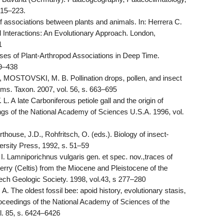
215–223.
associations between plants and animals. In: Herrera C.
l Interactions: An Evolutionary Approach. London,
1
s of Plant-Arthropod Associations in Deep Time.
09–438
OSTOVSKI, M. B. Pollination drops, pollen, and insect
ms. Taxon. 2007, vol. 56, s. 663–695
 A late Carboniferous petiole gall and the origin of
gs of the National Academy of Sciences U.S.A. 1996, vol.
thouse, J.D., Rohfritsch, O. (eds.). Biology of insect-
ersity Press, 1992, s. 51–59
Lamniporichnus vulgaris gen. et spec. nov.,traces of
kberry (Celtis) from the Miocene and Pleistocene of the
ech Geologic Society. 1998, vol.43, s 277–280
The oldest fossil bee: apoid history, evolutionary stasis,
Proceedings of the National Academy of Sciences of the
l. 85, s. 6424–6426