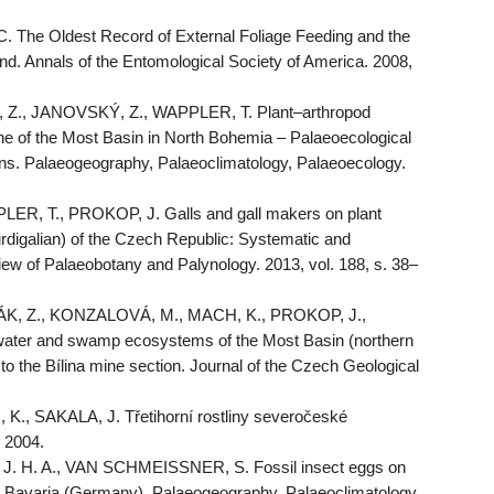
The Oldest Record of External Foliage Feeding and the
nd. Annals of the Entomological Society of America. 2008,
Z., JANOVSKÝ, Z., WAPPLER, T. Plant–arthropod
ne of the Most Basin in North Bohemia – Palaeoecological
ions. Palaeogeography, Palaeoclimatology, Palaeoecology.
R, T., PROKOP, J. Galls and gall makers on plant
rdigalian) of the Czech Republic: Systematic and
iew of Palaeobotany and Palynology. 2013, vol. 188, s. 38–
K, Z., KONZALOVÁ, M., MACH, K., PROKOP, J.,
ater and swamp ecosystems of the Most Basin (northern
to the Bílina mine section. Journal of the Czech Geological
., SAKALA, J. Třetihorní rostliny severočeské
 2004.
H. A., VAN SCHMEISSNER, S. Fossil insect eggs on
m Bavaria (Germany). Palaeogeography, Palaeoclimatology,