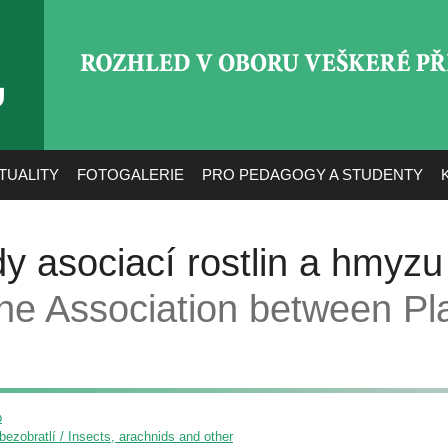
ROZHLED V OBORU VEŠ
TUALITY
FOTOGALERIE
PRO PEDAGOGY A STUDENTY
dy asociací rostlin a hmyzu
the Association between Pl
p
ezobratlí / Insects, arachnids and other