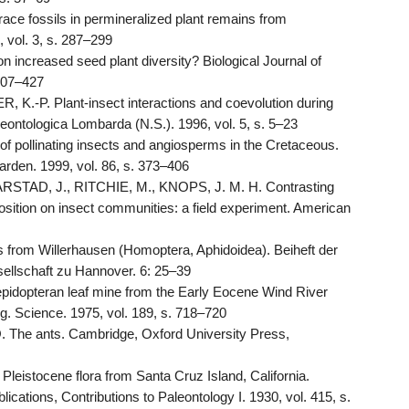
ace fossils in permineralized plant remains from
, vol. 3, s. 287–299
n increased seed plant diversity? Biological Journal of
 407–427
-P. Plant-insect interactions and coevolution during
leontologica Lombarda (N.S.). 1996, vol. 5, s. 5–23
f pollinating insects and angiosperms in the Cretaceous.
arden. 1999, vol. 86, s. 373–406
STAD, J., RITCHIE, M., KNOPS, J. M. H. Contrasting
osition on insect communities: a field experiment. American
s from Willerhausen (Homoptera, Aphidoidea). Beiheft der
sellschaft zu Hannover. 6: 25–39
idopteran leaf mine from the Early Eocene Wind River
. Science. 1975, vol. 189, s. 718–720
he ants. Cambridge, Oxford University Press,
eistocene flora from Santa Cruz Island, California.
lications, Contributions to Paleontology I. 1930, vol. 415, s.