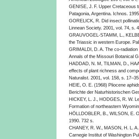
GENISE, J. F. Upper Cretaceous tr
Patagonia, Argentina. Ichnos. 1995
GORELICK, R. Did insect pollinatio
Linnean Society. 2001, vol. 74, s.
GRAUVOGEL-STAMM, L., KELBER, K.
the Triassic in western Europe. Pa
GRIMALDI, D. A. The co-radiation o
Annals of the Missouri Botanical G
HADDAD, N. M, TILMAN, D., HAAR
effects of plant richness and comp
Naturalist. 2001, vol. 158, s. 17–35
HEIE, O. E. (1968) Pliocene aphid
Berichte der Naturhistorischen Ge
HICKEY, L. J., HODGES, R. W. Lep
Formation of northeastern Wyoming
HÖLLDOBLER, B., WILSON, E. O. T
1990. 732 s.
CHANEY, R. W., MASON, H. L. A. Pl
Carnegie Institut of Washington Pub