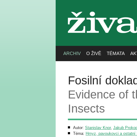
živa
ARCHIV
O ŽIVĚ
TÉMATA
AK
Fosilní dokla
Evidence of 
Insects
Autor:
Stanislav Knor
,
Jakub Proko
Téma:
Hmyz, pavoukovci a ostatní b