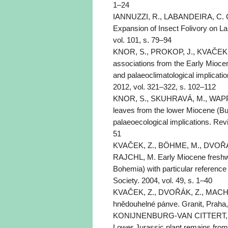
1–24
IANNUZZI, R., LABANDEIRA, C. C. 
Expansion of Insect Folivory on La
vol. 101, s. 79–94
KNOR, S., PROKOP, J., KVAČEK, 
associations from the Early Mioce
and palaeoclimatological implicat
2012, vol. 321–322, s. 102–112
KNOR, S., SKUHRAVÁ, M., WAPPLE
leaves from the lower Miocene (Bu
palaeoecological implications. Rev
51
KVAČEK, Z., BÖHME, M., DVOŘÁ
RAJCHL, M. Early Miocene freshw
Bohemia) with particular reference 
Society. 2004, vol. 49, s. 1–40
KVAČEK, Z., DVOŘÁK, Z., MACH, K
hnědouhelné pánve. Granit, Praha,
KONIJNENBURG-VAN CITTERT, J. 
Lower Jurassic plant remains fro