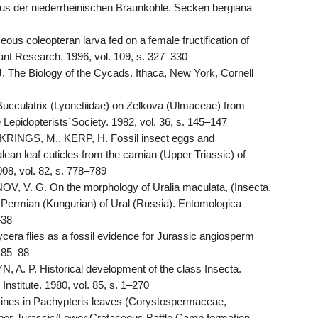
s der niederrheinischen Braunkohle. Secken bergiana
s coleopteran larva fed on a female fructification of
ant Research. 1996, vol. 109, s. 327–330
The Biology of the Cycads. Ithaca, New York, Cornell
Bucculatrix (Lyonetiidae) on Zelkova (Ulmaceae) from
e Lepidopterists`Society. 1982, vol. 36, s. 145–147
RINGS, M., KERP, H. Fossil insect eggs and
ean leaf cuticles from the carnian (Upper Triassic) of
008, vol. 82, s. 778–789
V. G. On the morphology of Uralia maculata, (Insecta,
 Permian (Kungurian) of Ural (Russia). Entomologica
–38
era flies as a fossil evidence for Jurassic angiosperm
. 85–88
. P. Historical development of the class Insecta.
Institute. 1980, vol. 85, s. 1–270
nes in Pachypteris leaves (Corystospermaceae,
er Jurassic/Lower Cretaceous Battle Camp formation,