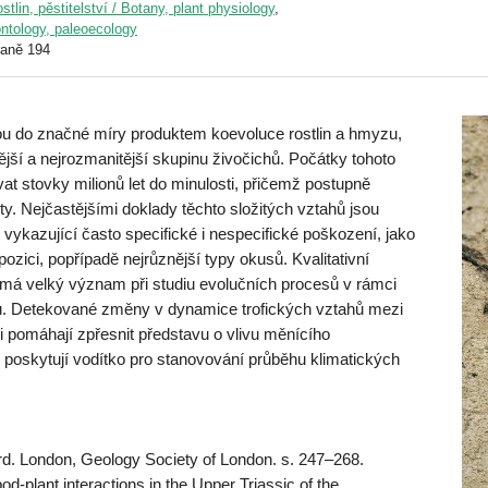
stlin, pěstitelství / Botany, plant physiology
,
ontology, paleoecology
raně 194
ou do značné míry produktem koevoluce rostlin a hmyzu,
jší a nejrozmanitější skupinu živočichů. Počátky tohoto
t stovky milionů let do minulosti, přičemž postupně
y. Nejčastějšími doklady těchto složitých vztahů jsou
y, vykazující často specifické i nespecifické poškození, jako
ozici, popřípadě nejrůznější typy okusů. Kvalitativní
p má velký význam při studiu evolučních procesů v rámci
. Detekované změny v dynamice trofických vztahů mezi
i pomáhají zpřesnit představu o vlivu měnícího
 i poskytují vodítko pro stanovování průběhu klimatických
cord. London, Geology Society of London. s. 247–268.
-plant interactions in the Upper Triassic of the