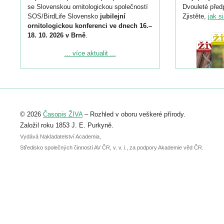
se Slovenskou ornitologickou společností
Dvouleté předp
SOS/BirdLife Slovensko
jubilejní
Zjistěte,
jak s
ornitologickou konferenci ve dnech 16.–
18. 10. 2026 v Brně
.
Podrobnější informace ke konferenci
... více aktualit ...
naleznete zde:
https://www.birdlife.cz/konference-2026/
Registrovat se můžete do 6. září.
Upozorňujeme, že termín pro odeslání
© 2026
Časopis ŽIVA
– Rozhled v oboru veškeré přírody.
abstraktu přihlášené přednášky nebo
posteru je už 30. června.
Založil roku 1853 J. E. Purkyně.
Vydává Nakladatelství Academia,
Středisko společných činností AV ČR, v. v. i., za podpory Akademie věd ČR.