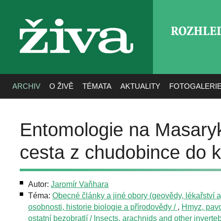
ROZHLE
živa
ARCHIV
O ŽIVĚ
TÉMATA
AKTUALITY
FOTOGALERI
Entomologie na Masaryko
cesta z chudobince do ka
Autor:
Jaromír Vaňhara
Téma:
Obecné články a jiné obory (geovědy, lékařství aj
osobnosti, historie biologie a přírodovědy /
,
Hmyz, pavo
ostatní bezobratlí / Insects, arachnids and other inverte