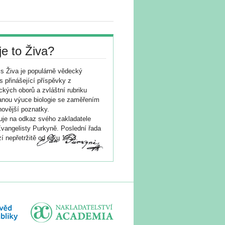
je to Živa?
s Živa je populárně vědecký
s přinášející příspěvky z
ických oborů a zvláštní rubriku
nou výuce biologie se zaměřením
novější poznatky.
je na odkaz svého zakladatele
vangelisty Purkyně. Poslední řada
í nepřetržitě od roku 1953.