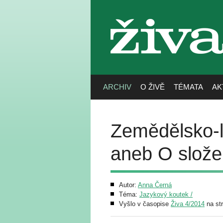
živa
ARCHIV
O ŽIVĚ
TÉMATA
AK
Zemědělsko-le
aneb O slože
Autor:
Anna Černá
Téma:
Jazykový koutek /
Vyšlo v časopise
Živa 4/2014
na st