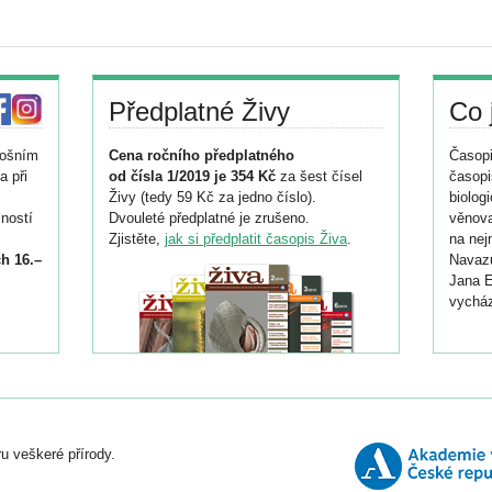
Předplatné Živy
Co 
tošním
Cena ročního předplatného
Časopi
a při
od čísla 1/2019 je 354 Kč
za šest čísel
časopi
Živy (tedy 59 Kč za jedno číslo).
biolog
ností
Dvouleté předplatné je zrušeno.
věnova
Zjistěte,
jak si předplatit časopis Živa
.
na nej
h 16.–
Navazu
Jana E
vycház
i
026/
ní
u veškeré přírody.
o