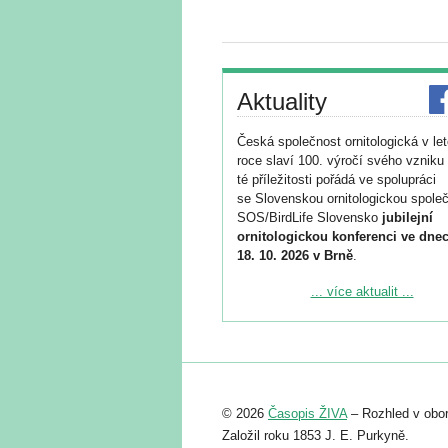
Aktuality
Česká společnost ornitologická v le
roce slaví 100. výročí svého vzniku 
té příležitosti pořádá ve spolupráci
se Slovenskou ornitologickou společ
SOS/BirdLife Slovensko
jubilejní
ornitologickou konferenci ve dnec
18. 10. 2026 v Brně
.
Podrobnější informace ke konferenc
... více aktualit ...
naleznete zde:
https://www.birdlife.cz/konference-2
Registrovat se můžete do 6. září.
Upozorňujeme, že termín pro odeslá
© 2026
Časopis ŽIVA
– Rozhled v obor
abstraktu přihlášené přednášky neb
posteru je už 30. června.
Založil roku 1853 J. E. Purkyně.