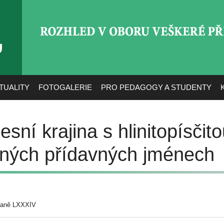
ROZHLED V OBORU VEŠ
TUALITY
FOTOGALERIE
PRO PEDAGOGY A STUDENTY
sní krajina s hlinitopísčit
ných přídavných jménech
raně LXXXIV