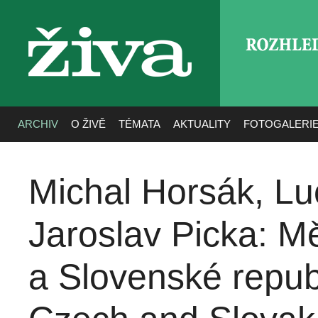
ROZHLE
živa
ARCHIV
O ŽIVĚ
TÉMATA
AKTUALITY
FOTOGALERI
Michal Horsák, Lu
Jaroslav Picka: M
a Slovenské republ