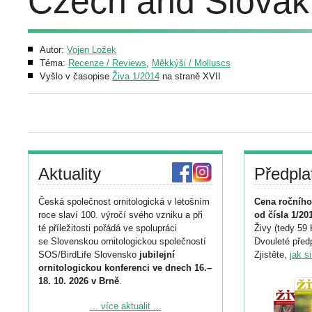
Czech and Slovak
Autor:
Vojen Ložek
Téma:
Recenze / Reviews
,
Měkkýši / Molluscs
Vyšlo v časopise
Živa 1/2014
na straně XVII
Aktuality
Předpla
Česká společnost ornitologická v letošním
Cena ročního
roce slaví 100. výročí svého vzniku a při
od čísla 1/20
té příležitosti pořádá ve spolupráci
Živy (tedy 59 
se Slovenskou ornitologickou společností
Dvouleté předp
SOS/BirdLife Slovensko
jubilejní
Zjistěte,
jak s
ornitologickou konferenci ve dnech 16.–
18. 10. 2026 v Brně
.
Podrobnější informace ke konferenci
... více aktualit ...