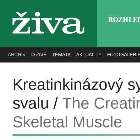
ROZHLE
živa
ARCHIV
O ŽIVĚ
TÉMATA
AKTUALITY
FOTOGALERI
Kreatinkinázový s
svalu /
The Creati
Skeletal Muscle