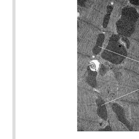
ATPázy sarkoplazmatického reti
poloviční (1,2 μm) ve srovnání
a myozinová filamenta jsou do 
světlé I-pruhy, které pozorujeme
linie ohraničují sarkomeru a M-l
kardiomyocytu (vpravo) jsou pa
a příčném řezu. Blíže v textu. F