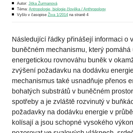
Autor:
Jitka Žurmanová
Téma:
Antropologie, biologie člověka / Anthropology
Vyšlo v časopise
Živa 1/2014
na straně 4
Následující řádky přinášejí informaci 
buněčném mechanismu, který pomáhá 
energetickou rovnováhu buněk v okamž
zvýšení požadavku na dodávku energie
mechanismus také usnadňuje přenos e
bohatých substrátů v buněčném prostor
spotřeby a je zvláště rozvinutý v buňkác
požadavky na dodávku energie v průb
kolísají a jsou schopné vysokého výko
pozorovat ve svalových vláknech, srde