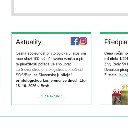
Aktuality
Předpla
Česká společnost ornitologická v letošním
Cena ročního
roce slaví 100. výročí svého vzniku a při
od čísla 1/20
té příležitosti pořádá ve spolupráci
Živy (tedy 59 
se Slovenskou ornitologickou společností
Dvouleté předp
SOS/BirdLife Slovensko
jubilejní
Zjistěte,
jak s
ornitologickou konferenci ve dnech 16.–
18. 10. 2026 v Brně
.
Podrobnější informace ke konferenci
... více aktualit ...
naleznete zde:
https://www.birdlife.cz/konference-2026/
Registrovat se můžete do 6. září.
Upozorňujeme, že termín pro odeslání