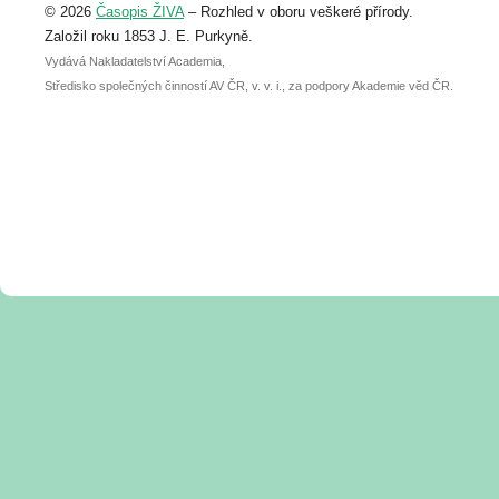
© 2026
Časopis ŽIVA
– Rozhled v oboru veškeré přírody.
abstraktu přihlášené přednášky nebo
posteru je už 30. června.
Založil roku 1853 J. E. Purkyně.
Vydává Nakladatelství Academia,
Středisko společných činností AV ČR, v. v. i., za podpory Akademie věd ČR.