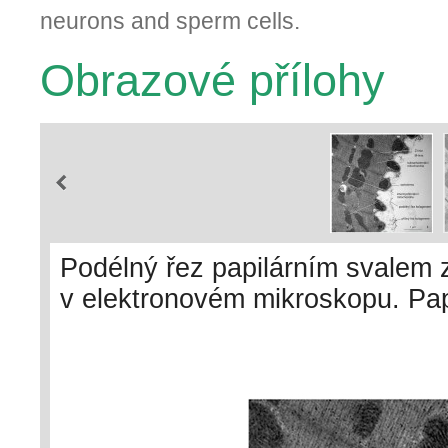
neurons and sperm cells.
Obrazové přílohy
Podélný řez papilárním svalem 
v elektronovém mikroskopu. Pap
kontrahovaný (zkrácený), což z
subsarkolemálních mitochondrií 
energií Na/K-ATPázy na sarkolem
uložené podélně mezi fibrilami