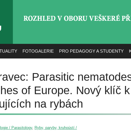
ROZHLED V OBORU VEŠ
TUALITY
FOTOGALERIE
PRO PEDAGOGY A STUDENTY
ravec: Parasitic nematodes
shes of Europe. Nový klíč 
tujících na rybách
logie / Parasitology
,
Ryby, paryby, kruhoústí /