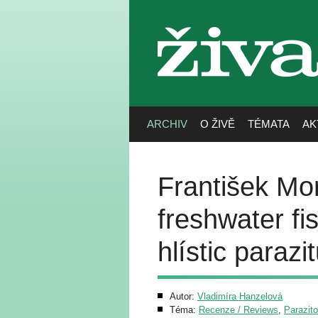
živa
ARCHIV
O ŽIVĚ
TÉMATA
AK
František Mo
freshwater fi
hlístic parazi
Autor:
Vladimíra Hanzelová
Téma:
Recenze / Reviews
,
Parazito