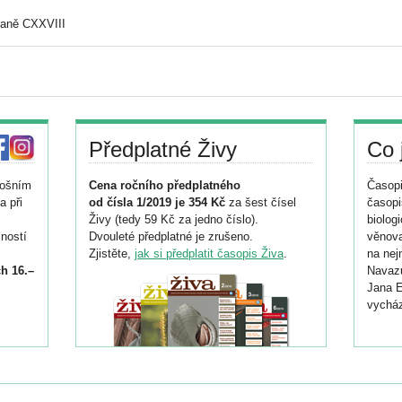
raně CXXVIII
Předplatné Živy
Co 
tošním
Cena ročního předplatného
Časopi
a při
od čísla 1/2019 je 354 Kč
za šest čísel
časopi
Živy (tedy 59 Kč za jedno číslo).
biolog
ností
Dvouleté předplatné je zrušeno.
věnova
Zjistěte,
jak si předplatit časopis Živa
.
na nej
h 16.–
Navazu
Jana E
vycház
i
026/