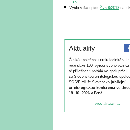
Fish
Vyšlo v časopise
Živa 6/2013
na st
Aktuality
Česká společnost ornitologická v le
roce slaví 100. výročí svého vzniku 
té příležitosti pořádá ve spolupráci
se Slovenskou ornitologickou společ
SOS/BirdLife Slovensko
jubilejní
ornitologickou konferenci ve dnec
18. 10. 2026 v Brně
.
Podrobnější informace ke konferenc
... více aktualit ...
naleznete zde:
https://www.birdlife.cz/konference-2
Registrovat se můžete do 6. září.