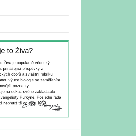
je to Živa?
s Živa je populárně vědecký
s přinášející příspěvky z
ických oborů a zvláštní rubriku
nou výuce biologie se zaměřením
novější poznatky.
je na odkaz svého zakladatele
vangelisty Purkyně. Poslední řada
í nepřetržitě od roku 1953.