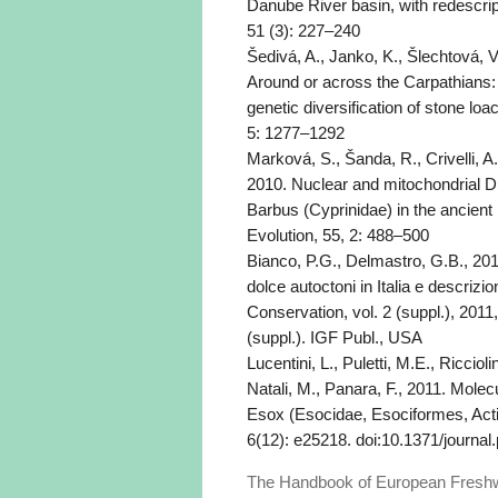
Danube River basin, with redescript
51 (3): 227–240
Šedivá, A., Janko, K., Šlechtová, V.
Around or across the Carpathians: 
genetic diversification of stone lo
5: 1277–1292
Marková, S., Šanda, R., Crivelli, A.,
2010. Nuclear and mitochondrial D
Barbus (Cyprinidae) in the ancien
Evolution, 55, 2: 488–500
Bianco, P.G., Delmastro, G.B., 201
dolce autoctoni in Italia e descriz
Conservation, vol. 2 (suppl.), 2011
(suppl.). IGF Publ., USA
Lucentini, L., Puletti, M.E., Ricciolin
Natali, M., Panara, F., 2011. Mol
Esox (Esocidae, Esociformes, Acti
6(12): e25218. doi:10.1371/journa
The Handbook of European Freshwat