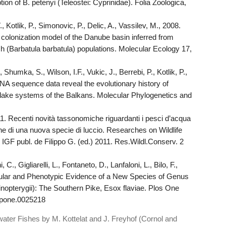
ion of B. petenyi (Teleostei: Cyprinidae). Folia Zoologica,
, Kotlik, P., Simonovic, P., Delic, A., Vassilev, M., 2008.
colonization model of the Danube basin inferred from
ach (Barbatula barbatula) populations. Molecular Ecology 17,
 Shumka, S., Wilson, I.F., Vukic, J., Berrebi, P., Kotlik, P.,
NA sequence data reveal the evolutionary history of
t lake systems of the Balkans. Molecular Phylogenetics and
1. Recenti novità tassonomiche riguardanti i pesci d’acqua
ione di una nuova specie di luccio. Researches on Wildlife
, IGF publ. de Filippo G. (ed.) 2011. Res.Wildl.Conserv. 2
i, C., Gigliarelli, L., Fontaneto, D., Lanfaloni, L., Bilo, F.,
ecular and Phenotypic Evidence of a New Species of Genus
nopterygii): The Southern Pike, Esox flaviae. Plos One
l.pone.0025218
er Fi­shes by M. Kottelat and J. Freyhof (Cornol and