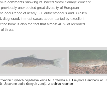
nsive comments showing its indeed “revolu­tionary” concept.
 previously unexpected great diversity of European
he occurrence of nearly 550 autochthonous and 33 alien
d, diagnosed, in most cases accompanied by excellent
 the book is also the fact that almost 40 % of recorded
of threat.
kovodních rybách pojednává kniha M. Kottelata a J. Freyhofa Handbook of Fr
ů. Upraveno podle různých zdrojů, z archivu redakce