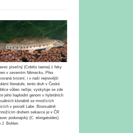
vec písečný (Cobitis taenia) z řeky
ren v severním Německu. Přes
ovaná tvrzení, i v naší nejnovější
lární literatuře, tento druh v České
blice vůbec nežije, vyskytuje se zde
ze jeho haploidní genom v hybridních
xuálních klonálně se množících
icích v povodí Labe. Bisexuálně
množícím druhem sekavce je v ČR
avec podunajský (C. elongatoides).
o J. Bohlen