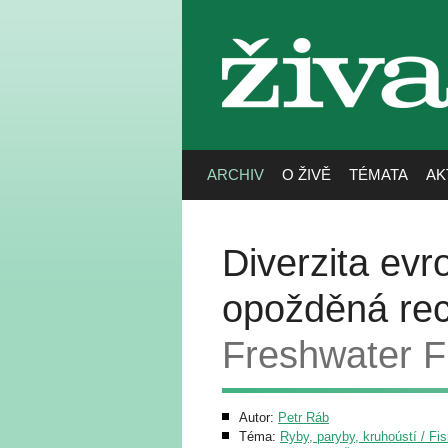
živa
ARCHIV
O ŽIVĚ
TÉMATA
AK
Diverzita ev
opožděná re
Freshwater F
Autor:
Petr Ráb
Téma:
Ryby, paryby, kruhoústí / Fi