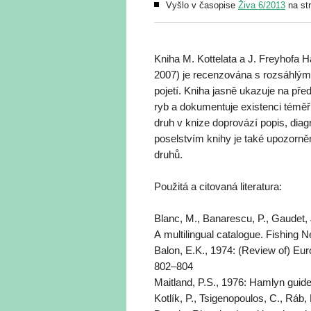
Vyšlo v časopise
Živa 6/2013
na st
Kniha M. Kottelata a J. Freyhofa 
2007) je recenzována s rozsáhlým
pojetí. Kniha jasně ukazuje na př
ryb a dokumentuje existenci témě
druh v knize doprovází popis, dia
poselstvím knihy je také upozorně
druhů.
Použitá a citovaná literatura:
Blanc, M., Banarescu, P., Gaudet, 
A multilingual catalogue. Fishing
Balon, E.K., 1974: (Review of) Euro
802–804
Maitland, P.S., 1976: Hamlyn guid
Kotlík, P., Tsigenopoulos, C., Ráb,