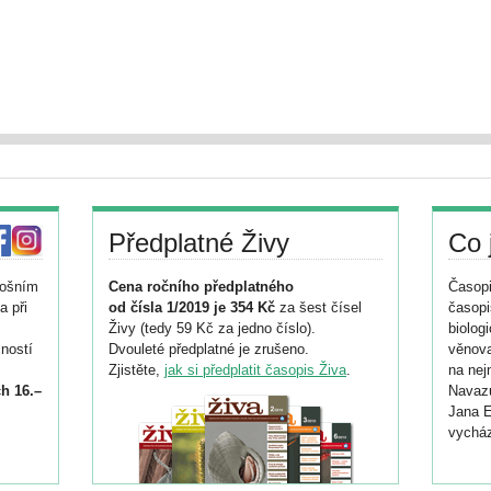
Předplatné Živy
Co 
tošním
Cena ročního předplatného
Časopi
a při
od čísla 1/2019 je 354 Kč
za šest čísel
časopi
Živy (tedy 59 Kč za jedno číslo).
biolog
ností
Dvouleté předplatné je zrušeno.
věnova
Zjistěte,
jak si předplatit časopis Živa
.
na nej
h 16.–
Navazu
Jana E
vycház
i
026/