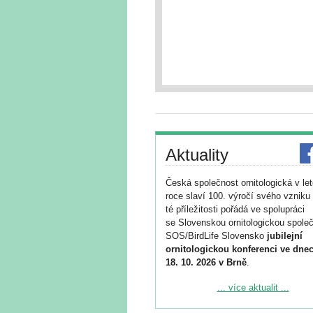
Aktuality
Česká společnost ornitologická v le
roce slaví 100. výročí svého vzniku 
té příležitosti pořádá ve spolupráci
se Slovenskou ornitologickou společ
SOS/BirdLife Slovensko
jubilejní
ornitologickou konferenci ve dnec
18. 10. 2026 v Brně
.
Podrobnější informace ke konferenc
... více aktualit ...
naleznete zde:
https://www.birdlife.cz/konference-2