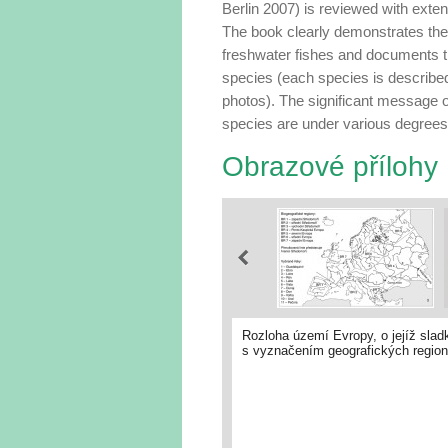
Berlin 2007) is reviewed with exte
The book clearly demonstrates the
freshwater fishes and documents t
species (each species is describe
photos). The significant message of
species are under various degrees 
Obrazové přílohy
Rozloha území Evropy, o jejíž slad
s vyznačením geografických region