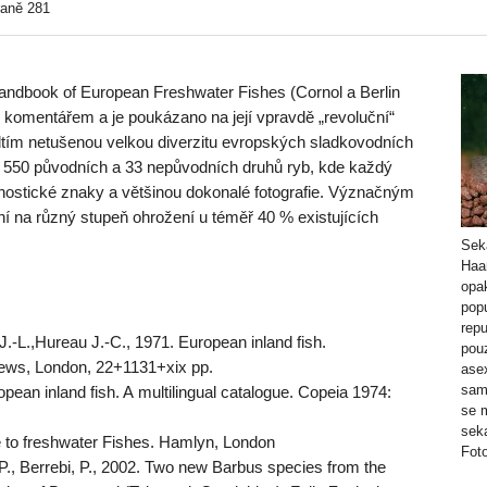
raně 281
Handbook of European Freshwater Fishes (Cornol a Berlin
 komentářem a je poukázano na její vpravdě „revoluční“
edtím netušenou velkou diverzitu evropských sladkovodních
ř 550 původních a 33 nepůvodních druhů ryb, kde každý
gnostické znaky a většinou dokonalé fotografie. Význačným
ní na různý stupeň ohrožení u téměř 40 % existujících
Seka
Haa
opak
popu
repu
J.-L.,Hureau J.-C., 1971. European inland fish.
pou
 News, London, 22+1131+xix pp.
ase
sam
pean inland fish. A multilingual catalogue. Copeia 1974:
se 
sek
e to freshwater Fishes. Hamlyn, London
Fot
 P., Berrebi, P., 2002. Two new Barbus species from the