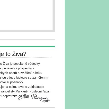
je to Živa?
s Živa je populárně vědecký
s přinášející příspěvky z
ických oborů a zvláštní rubriku
nou výuce biologie se zaměřením
novější poznatky.
je na odkaz svého zakladatele
vangelisty Purkyně. Poslední řada
í nepřetržitě od roku 1953.