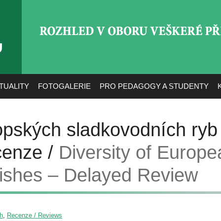
ROZHLED V OBORU VEŠ
TUALITY
FOTOGALERIE
PRO PEDAGOGY A STUDENTY
ropských sladkovodních ryb
cenze /
Diversity of Europe
ishes – Delayed Review
sh
,
Recenze / Reviews