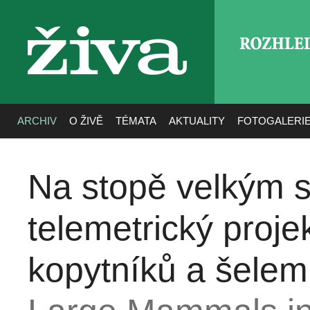
ROZHLE
živa
ARCHIV
O ŽIVĚ
TÉMATA
AKTUALITY
FOTOGALERI
Na stopě velkým
telemetrický projek
kopytníků a šelem