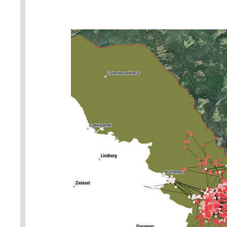
nahoře) a hřebenovými partiem
Bavorský les (samec Vincek, r. 
po červenou zobrazuje čas v prů