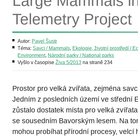
Large Mammals in
Telemetry Project
Autor:
Pavel Šustr
Téma:
Savci / Mammals
,
Ekologie, životní prostředí / E
Environment
,
Národní parky / National parks
Vyšlo v časopise
Živa 5/2013
na straně 234
Prostor pro velká zvířata, zejména sav
Jedním z posledních území ve střední E
zůstalo dostatek místa pro velká zvířat
se sousedním Bavorským lesem. Na tom
mohou probíhat přírodní procesy, velcí 