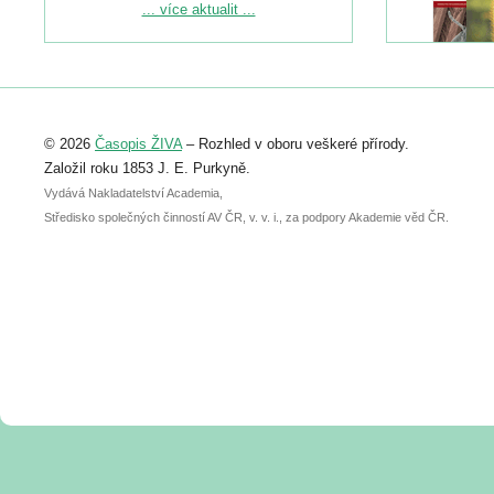
Podrobnější informace ke konferenci
... více aktualit ...
naleznete zde:
https://www.birdlife.cz/konference-2026/
Registrovat se můžete do 6. září.
Upozorňujeme, že termín pro odeslání
© 2026
Časopis ŽIVA
– Rozhled v oboru veškeré přírody.
abstraktu přihlášené přednášky nebo
posteru je už 30. června.
Založil roku 1853 J. E. Purkyně.
Vydává Nakladatelství Academia,
Středisko společných činností AV ČR, v. v. i., za podpory Akademie věd ČR.