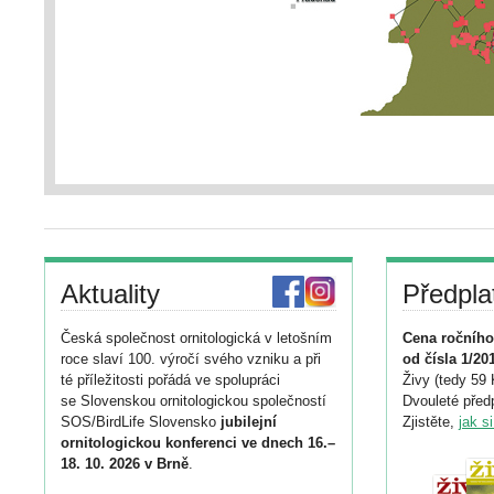
Aktuality
Předpla
Česká společnost ornitologická v letošním
Cena ročního
roce slaví 100. výročí svého vzniku a při
od čísla 1/20
té příležitosti pořádá ve spolupráci
Živy (tedy 59 
se Slovenskou ornitologickou společností
Dvouleté předp
SOS/BirdLife Slovensko
jubilejní
Zjistěte,
jak s
ornitologickou konferenci ve dnech 16.–
18. 10. 2026 v Brně
.