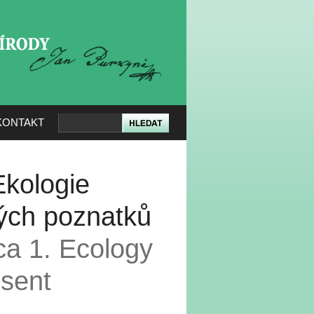
KERÉ PŘÍRODY
KONTAKT
Ekologie
ých poznatků
ca 1. Ecology
esent