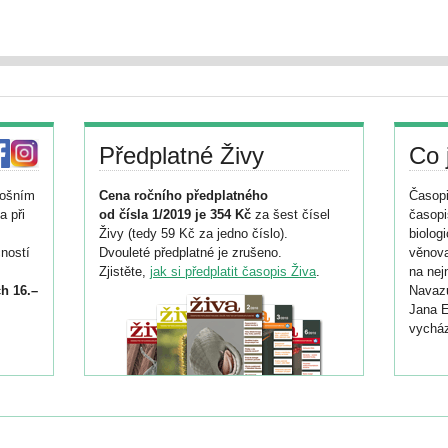
Předplatné Živy
Co 
tošním
Cena ročního předplatného
Časopi
a při
od čísla 1/2019 je 354 Kč
za šest čísel
časopi
Živy (tedy 59 Kč za jedno číslo).
biolog
ností
Dvouleté předplatné je zrušeno.
věnova
Zjistěte,
jak si předplatit časopis Živa
.
na nej
h 16.–
Navazu
Jana E
vycház
i
026/