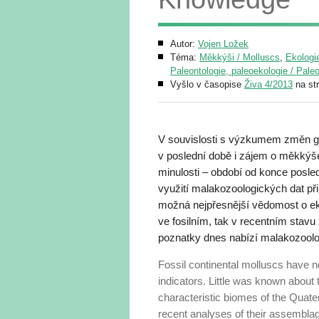
Autor:
Vojen Ložek
Téma:
Měkkýši / Molluscs
,
Ekologie
Paleontologie, paleoekologie / Pale
Vyšlo v časopise
Živa 4/2013
na st
V souvislosti s výzkumem změn gl
v poslední době i zájem o měkkýše 
minulosti – období od konce posl
využití malakozoologických dat při 
možná nejpřesnější vědomost o eko
ve fosilním, tak v recentním stavu
poznatky dnes nabízí malakozoolog
Fossil continental molluscs have n
indicators. Little was known about t
characteristic biomes of the Quater
recent analyses of their assembla