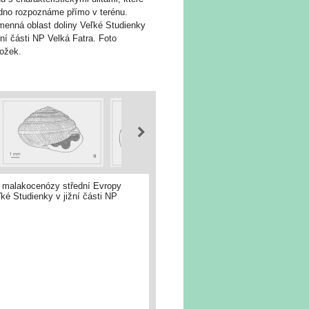
dno rozpoznáme přímo v terénu.
menná oblast doliny Veľké Studienky
žní části NP Velká Fatra. Foto
Ložek.
í malakocenózy střední Evropy
ké Studienky v jižní části NP