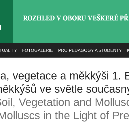
ROZHLED V OBORU VEŠ
TUALITY
FOTOGALERIE
PRO PEDAGOGY A STUDENTY
da, vegetace a měkkýši 1. 
ěkkýšů ve světle současn
Soil, Vegetation and Mollus
olluscs in the Light of Pr