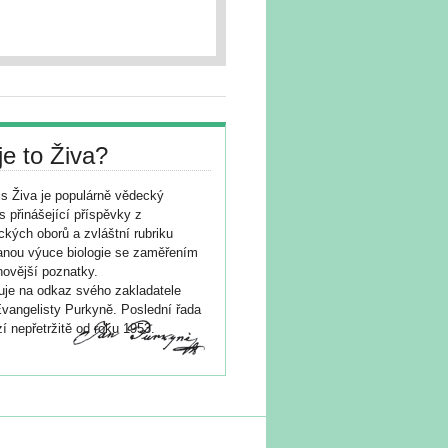
je to Živa?
s Živa je populárně vědecký
s přinášející příspěvky z
ických oborů a zvláštní rubriku
nou výuce biologie se zaměřením
novější poznatky.
je na odkaz svého zakladatele
vangelisty Purkyně. Poslední řada
í nepřetržitě od roku 1953.