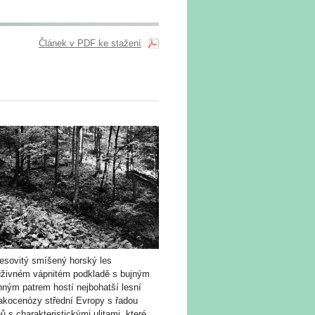
Článek v PDF ke stažení
lesovitý smíšený horský les
úživném vápnitém podkladě s bujným
nným patrem hostí nejbohatší lesní
akocenózy střední Evropy s řadou
ů s charakteristickými ulitami, které