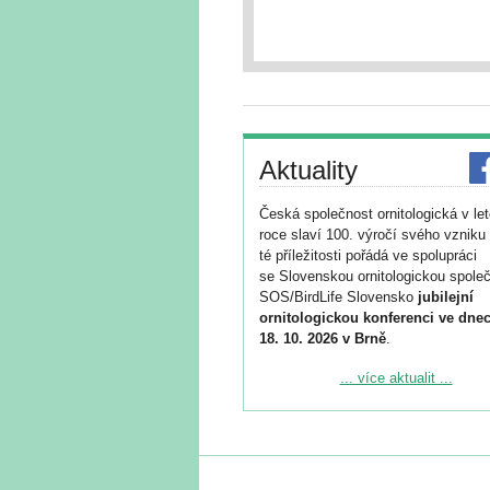
Aktuality
Česká společnost ornitologická v le
roce slaví 100. výročí svého vzniku 
té příležitosti pořádá ve spolupráci
se Slovenskou ornitologickou společ
SOS/BirdLife Slovensko
jubilejní
ornitologickou konferenci ve dnec
18. 10. 2026 v Brně
.
Podrobnější informace ke konferenc
... více aktualit ...
naleznete zde:
https://www.birdlife.cz/konference-2
Registrovat se můžete do 6. září.