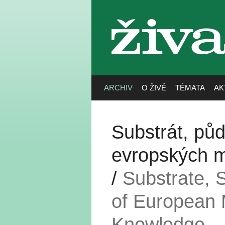
živa
ARCHIV
O ŽIVĚ
TÉMATA
AK
Substrát, pů
evropských m
/
Substrate, 
of European M
Knowledge