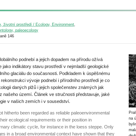
, životní prostředí / Ecology, Environment
,
ontology, paleoecology
raně 146
obálního podnebí a jejich dopadem na přírodu ožívá
jako indikátory stavu prostředí v nejmladší geologické
edního glaciálu do současnosti. Podkladem k úspěšnému
rekonstrukci vývoje podnebí i přírodního prostředí je co
logii da­ných plžů i jejich společenstev známých jak
 z našeho území. Článek ve stručnosti představuje, jaké
ie v našich zemích i v sousedství.
ot hitherto been regarded as reliable paleoenvironmental
Pra
na 
heir ecological requirements or their position in
byli
nary climatic cycle, for instance in the loess steppe. Only
mal
ges in a broad environmental context have shown that they
druh