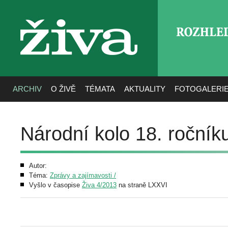
ROZHLE
živa
ARCHIV
O ŽIVĚ
TÉMATA
AKTUALITY
FOTOGALERI
Národní kolo 18. ročník
Autor:
Téma:
Zprávy a zajímavosti /
Vyšlo v časopise
Živa 4/2013
na straně LXXVI