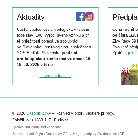
Aktuality
Předpla
Česká společnost ornitologická v letošním
Cena ročního
roce slaví 100. výročí svého vzniku a při
od čísla 1/20
té příležitosti pořádá ve spolupráci
Živy (tedy 59 
se Slovenskou ornitologickou společností
Dvouleté předp
SOS/BirdLife Slovensko
jubilejní
Zjistěte,
jak s
ornitologickou konferenci ve dnech 16.–
18. 10. 2026 v Brně
.
Podrobnější informace ke konferenci
... více aktualit ...
naleznete zde:
https://www.birdlife.cz/konference-2026/
Registrovat se můžete do 6. září.
Upozorňujeme, že termín pro odeslání
© 2026
Časopis ŽIVA
– Rozhled v oboru veškeré přírody.
abstraktu přihlášené přednášky nebo
posteru je už 30. června.
Založil roku 1853 J. E. Purkyně.
Vydává Nakladatelství Academia,
Středisko společných činností AV ČR, v. v. i., za podpory Akademie věd ČR.