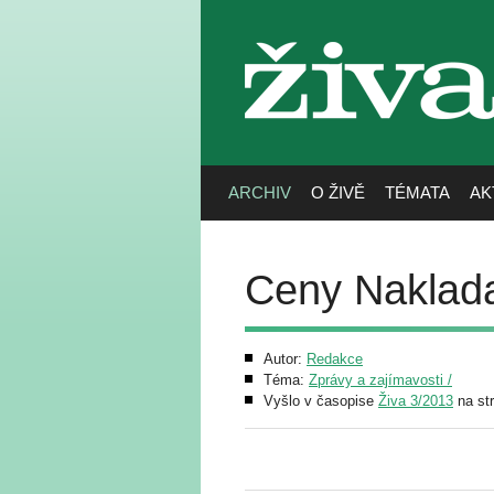
živa
ARCHIV
O ŽIVĚ
TÉMATA
AK
Ceny Naklada
Autor:
Redakce
Téma:
Zprávy a zajímavosti /
Vyšlo v časopise
Živa 3/2013
na st