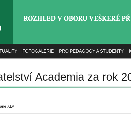
ROZHLED V OBORU VEŠ
TUALITY
FOTOGALERIE
PRO PEDAGOGY A STUDENTY
telství Academia za rok 2
raně XLV