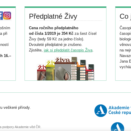
Předplatné Živy
Co 
tošním
Cena ročního předplatného
Časopi
a při
od čísla 1/2019 je 354 Kč
za šest čísel
časopi
Živy (tedy 59 Kč za jedno číslo).
biolog
ností
Dvouleté předplatné je zrušeno.
věnova
Zjistěte,
jak si předplatit časopis Živa
.
na nej
h 16.–
Navazu
Jana E
vycház
i
026/
ní
u veškeré přírody.
o
, za podpory Akademie věd ČR.