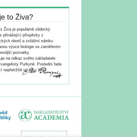
je to Živa?
s Živa je populárně vědecký
s přinášející příspěvky z
ických oborů a zvláštní rubriku
nou výuce biologie se zaměřením
novější poznatky.
je na odkaz svého zakladatele
vangelisty Purkyně. Poslední řada
í nepřetržitě od roku 1953.