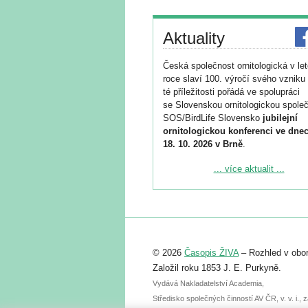
Aktuality
Česká společnost ornitologická v le
roce slaví 100. výročí svého vzniku 
té příležitosti pořádá ve spolupráci
se Slovenskou ornitologickou společ
SOS/BirdLife Slovensko
jubilejní
ornitologickou konferenci ve dnec
18. 10. 2026 v Brně
.
Podrobnější informace ke konferenc
... více aktualit ...
naleznete zde:
https://www.birdlife.cz/konference-2
Registrovat se můžete do 6. září.
Upozorňujeme, že termín pro odeslá
© 2026
Časopis ŽIVA
– Rozhled v obor
abstraktu přihlášené přednášky neb
posteru je už 30. června.
Založil roku 1853 J. E. Purkyně.
Vydává Nakladatelství Academia,
Středisko společných činností AV ČR, v. v. i.