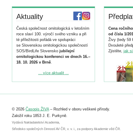
Aktuality
Předpla
Česká společnost ornitologická v letošním
Cena ročního
roce slaví 100. výročí svého vzniku a při
od čísla 1/20
té příležitosti pořádá ve spolupráci
Živy (tedy 59 
se Slovenskou ornitologickou společností
Dvouleté předp
SOS/BirdLife Slovensko
jubilejní
Zjistěte,
jak s
ornitologickou konferenci ve dnech 16.–
18. 10. 2026 v Brně
.
Podrobnější informace ke konferenci
... více aktualit ...
naleznete zde:
https://www.birdlife.cz/konference-2026/
Registrovat se můžete do 6. září.
Upozorňujeme, že termín pro odeslání
© 2026
Časopis ŽIVA
– Rozhled v oboru veškeré přírody.
abstraktu přihlášené přednášky nebo
posteru je už 30. června.
Založil roku 1853 J. E. Purkyně.
Vydává Nakladatelství Academia,
Středisko společných činností AV ČR, v. v. i., za podpory Akademie věd ČR.