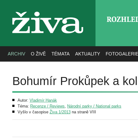
ROZHLE
živa
ARCHIV
O ŽIVĚ
TÉMATA
AKTUALITY
FOTOGALERI
Bohumír Prokůpek a kol.
Autor:
Vladimír Hanák
Téma:
Recenze / Reviews
,
Národní parky / National parks
Vyšlo v časopise
Živa 1/2013
na straně VIII