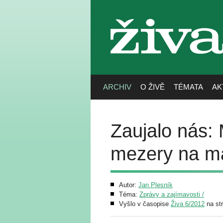
živa
ARCHIV
O ŽIVĚ
TÉMATA
AK
Zaujalo nás: 
mezery na m
Autor:
Jan Plesník
Téma:
Zprávy a zajímavosti /
Vyšlo v časopise
Živa 6/2012
na st