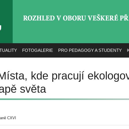
ROZHLED V OBORU VEŠ
TUALITY
FOTOGALERIE
PRO PEDAGOGY A STUDENTY
Místa, kde pracují ekologo
apě světa
raně CXVI