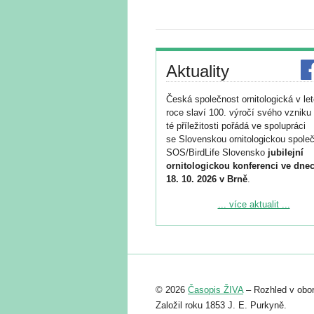
Aktuality
Česká společnost ornitologická v le
roce slaví 100. výročí svého vzniku 
té příležitosti pořádá ve spolupráci
se Slovenskou ornitologickou společ
SOS/BirdLife Slovensko
jubilejní
ornitologickou konferenci ve dnec
18. 10. 2026 v Brně
.
Podrobnější informace ke konferenc
... více aktualit ...
naleznete zde:
https://www.birdlife.cz/konference-2
Registrovat se můžete do 6. září.
Upozorňujeme, že termín pro odeslá
© 2026
Časopis ŽIVA
– Rozhled v obor
abstraktu přihlášené přednášky neb
posteru je už 30. června.
Založil roku 1853 J. E. Purkyně.