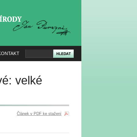
KERÉ PŘÍRODY
KONTAKT
vé: velké
Článek v PDF ke stažení