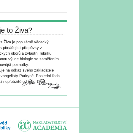
je to Živa?
s Živa je populárně vědecký
s přinášející příspěvky z
ických oborů a zvláštní rubriku
nou výuce biologie se zaměřením
novější poznatky.
je na odkaz svého zakladatele
vangelisty Purkyně. Poslední řada
í nepřetržitě od roku 1953.