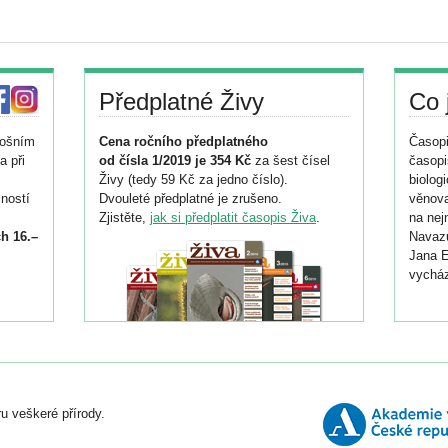
Předplatné Živy
Co 
tošním
Cena ročního předplatného
Časopi
a při
od čísla 1/2019 je 354 Kč
za šest čísel
časopi
Živy (tedy 59 Kč za jedno číslo).
biolog
ností
Dvouleté předplatné je zrušeno.
věnova
Zjistěte,
jak si předplatit časopis Živa
.
na nej
h 16.–
Navazu
Jana E
vycház
i
026/
ní
u veškeré přírody.
o