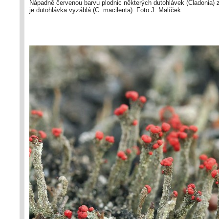
Nápadně červenou barvu plodnic některých dutohlávek (Cladonia)
je dutohlávka vyzáblá (C. macilenta). Foto J. Malíček