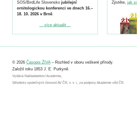
SOS/BirdLife Slovensko
jubilejní
Zjistěte,
jak s
ornitologickou konferenci ve dnech 16.–
18. 10. 2026 v Brně
.
Podrobnější informace ke konferenci
... více aktualit ...
naleznete zde:
https://www.birdlife.cz/konference-2026/
Registrovat se můžete do 6. září.
Upozorňujeme, že termín pro odeslání
© 2026
Časopis ŽIVA
– Rozhled v oboru veškeré přírody.
abstraktu přihlášené přednášky nebo
posteru je už 30. června.
Založil roku 1853 J. E. Purkyně.
Vydává Nakladatelství Academia,
Středisko společných činností AV ČR, v. v. i., za podpory Akademie věd ČR.