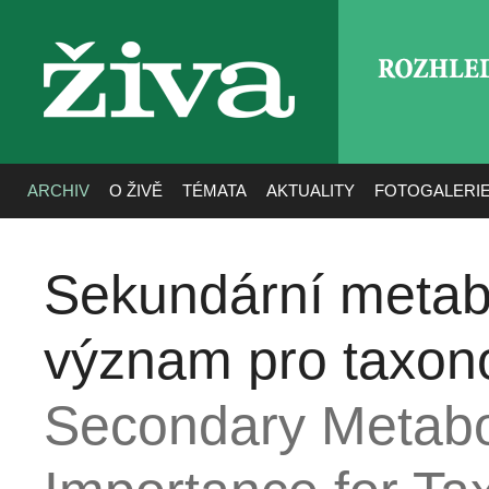
ROZHLE
živa
ARCHIV
O ŽIVĚ
TÉMATA
AKTUALITY
FOTOGALERI
Sekundární metabol
význam pro taxon
Secondary Metabol