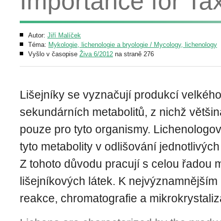
Importance for T
Autor:
Jiří Malíček
Téma:
Mykologie, lichenologie a bryologie / Mycology, lichenology
Vyšlo v časopise
Živa 6/2012
na straně 276
Lišejníky se vyznačují produkcí velkéh
sekundárních metabolitů, z nichž většin
pouze pro tyto organismy. Lichenologov
tyto metabolity v odlišování jednotlivých
Z tohoto důvodu pracují s celou řadou 
lišejníkových látek. K nejvýznamnějším 
reakce, chromatografie a mikrokrystaliza