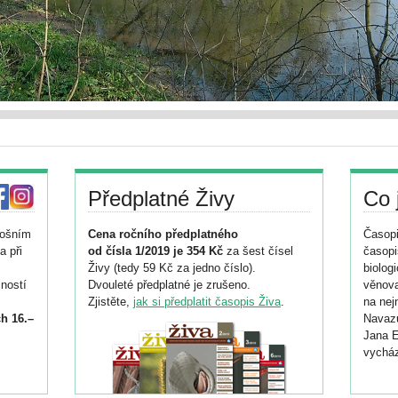
Předplatné Živy
Co 
tošním
Cena ročního předplatného
Časopi
a při
od čísla 1/2019 je 354 Kč
za šest čísel
časopi
Živy (tedy 59 Kč za jedno číslo).
biolog
ností
Dvouleté předplatné je zrušeno.
věnova
Zjistěte,
jak si předplatit časopis Živa
.
na nej
h 16.–
Navazu
Jana E
vycház
i