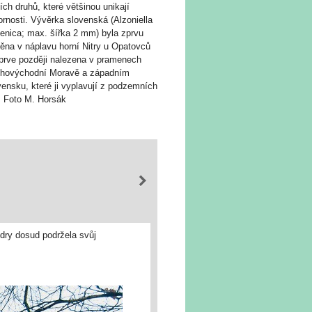
cích druhů, které většinou unikají
rnosti. Vývěrka slovenská (Alzoniella
venica; max. šířka 2 mm) byla zprvu
těna v náplavu horní Nitry u Opatovců
eprve později nalezena v pramenech
jihovýchodní Moravě a západním
ensku, které ji vyplavují z podzemních
. Foto M. Horsák
ndry dosud podržela svůj