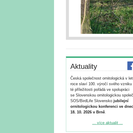
Aktuality
Česká společnost ornitologická v le
roce slaví 100. výročí svého vzniku 
té příležitosti pořádá ve spolupráci
se Slovenskou ornitologickou společ
SOS/BirdLife Slovensko
jubilejní
ornitologickou konferenci ve dnec
18. 10. 2026 v Brně
.
Podrobnější informace ke konferenc
... více aktualit ...
naleznete zde: