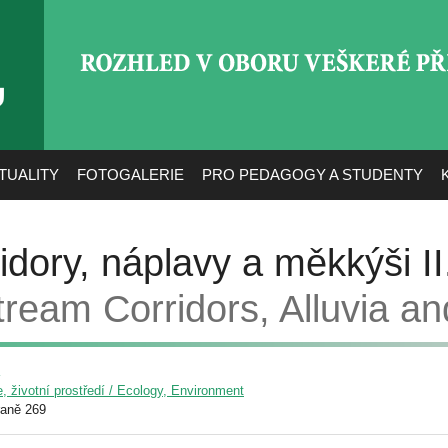
ROZHLED V OBORU VEŠ
TUALITY
FOTOGALERIE
PRO PEDAGOGY A STUDENTY
idory, náplavy a měkkýši I
tream Corridors, Alluvia an
, životní prostředí / Ecology, Environment
raně 269