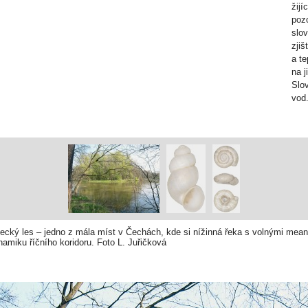
žijí
pozo
slo
zjiš
a t
na 
Slov
vod
stecký les – jedno z mála míst v Čechách, kde si nížinná řeka s volnými mea
namiku říčního koridoru. Foto L. Juřičková