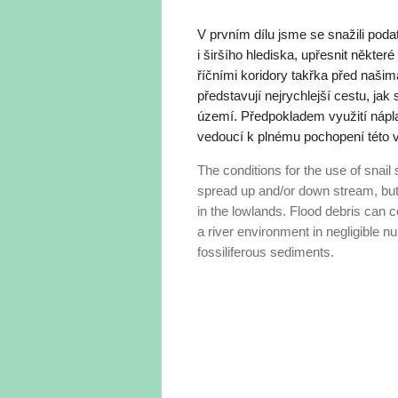
V prvním dílu jsme se snažili pod
i širšího hlediska, upřesnit někter
říčními koridory takřka před našim
představují nejrychlejší cestu, j
území. Předpokladem využití nápla
vedoucí k plnému pochopení této v
The conditions for the use of snail 
spread up and/or down stream, but 
in the lowlands. Flood debris can c
a river environment in negligible nu
fossiliferous sediments.