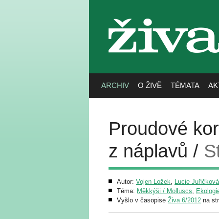
živa
ARCHIV
O ŽIVĚ
TÉMATA
AK
Proudové kor
z náplavů /
S
Autor:
Vojen Ložek
,
Lucie Juřičková
Téma:
Měkkýši / Molluscs
,
Ekologie
Vyšlo v časopise
Živa 6/2012
na st