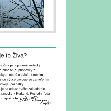
je to Živa?
s Živa je populárně vědecký
s přinášející příspěvky z
ických oborů a zvláštní rubriku
nou výuce biologie se zaměřením
novější poznatky.
je na odkaz svého zakladatele
vangelisty Purkyně. Poslední řada
í nepřetržitě od roku 1953.