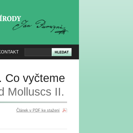
KERÉ PŘÍRODY
KONTAKT
I. Co vyčteme
d Molluscs II.
Článek v PDF ke stažení