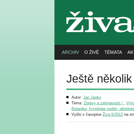
živa
ARCHIV
O ŽIVĚ
TÉMATA
AK
Ještě několik
Autor:
Jan Janko
Téma:
Zprávy a zajímavosti /
,
Výro
Botanika, fyziologie rostlin, pěstitel
Vyšlo v časopise
Živa 6/2012
na st