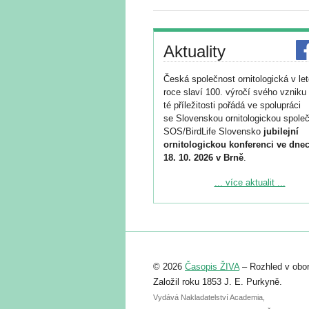
Aktuality
Česká společnost ornitologická v le
roce slaví 100. výročí svého vzniku 
té příležitosti pořádá ve spolupráci
se Slovenskou ornitologickou společ
SOS/BirdLife Slovensko
jubilejní
ornitologickou konferenci ve dnec
18. 10. 2026 v Brně
.
Podrobnější informace ke konferenc
... více aktualit ...
naleznete zde:
https://www.birdlife.cz/konference-2
Registrovat se můžete do 6. září.
Upozorňujeme, že termín pro odeslá
© 2026
Časopis ŽIVA
– Rozhled v obor
abstraktu přihlášené přednášky neb
posteru je už 30. června.
Založil roku 1853 J. E. Purkyně.
Vydává Nakladatelství Academia,