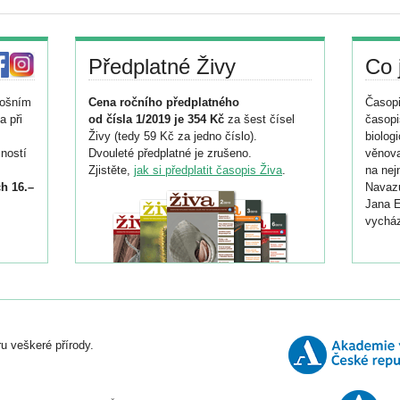
Předplatné Živy
Co 
tošním
Cena ročního předplatného
Časopi
a při
od čísla 1/2019 je 354 Kč
za šest čísel
časopi
Živy (tedy 59 Kč za jedno číslo).
biolog
ností
Dvouleté předplatné je zrušeno.
věnova
Zjistěte,
jak si předplatit časopis Živa
.
na nej
h 16.–
Navazu
Jana E
vycház
i
026/
ní
u veškeré přírody.
o