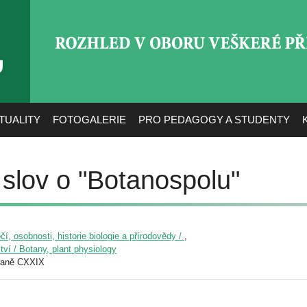
ROZHLED V OBORU VEŠ
TUALITY
FOTOGALERIE
PRO PEDAGOGY A STUDENTY
 slov o "Botanospolu"
čí, osobnosti, historie biologie a přírodovědy /
,
ství / Botany, plant physiology
raně CXXIX