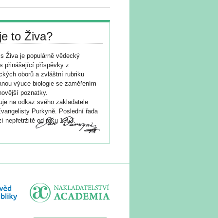
je to Živa?
s Živa je populárně vědecký
s přinášející příspěvky z
ických oborů a zvláštní rubriku
nou výuce biologie se zaměřením
novější poznatky.
je na odkaz svého zakladatele
vangelisty Purkyně. Poslední řada
í nepřetržitě od roku 1953.