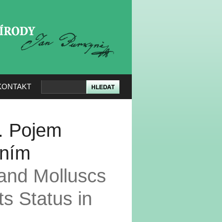
KERÉ PŘÍRODY
KONTAKT
I. Pojem
vním
 and Molluscs
ts Status in