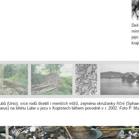
Dešť
mim
jej
kraj
ů (Unio), více rodů škeblí i menších mlžů, zejména okružanky říční (Sphaeriu
arus) na břehu Labe u jezu v Kopistech během povodně v r. 2002. Foto P. Mu