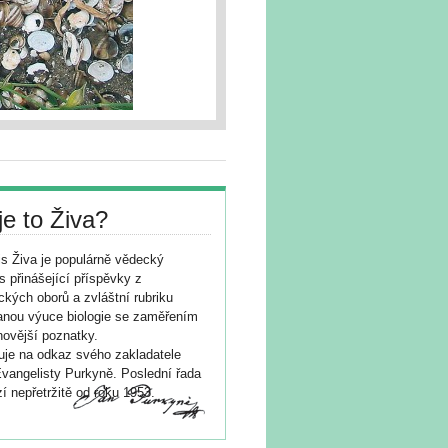
je to Živa?
s Živa je populárně vědecký
s přinášející příspěvky z
ických oborů a zvláštní rubriku
nou výuce biologie se zaměřením
novější poznatky.
je na odkaz svého zakladatele
vangelisty Purkyně. Poslední řada
í nepřetržitě od roku 1953.