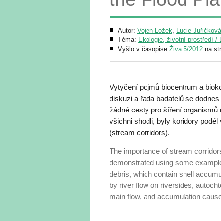
Autor:
Vojen Ložek
,
Lucie Juřičková
Téma:
Ekologie, životní prostředí 
Vyšlo v časopise
Živa 5/2012
na st
Vytyčení pojmů biocentrum a bioko
diskuzi a řada badatelů se dodnes 
žádné cesty pro šíření organismů n
všichni shodli, byly koridory podé
(stream corridors).
The importance of stream corridors
demonstrated using some examples 
debris, which contain shell accumu
by river flow on riversides, autoch
main flow, and accumulation caused