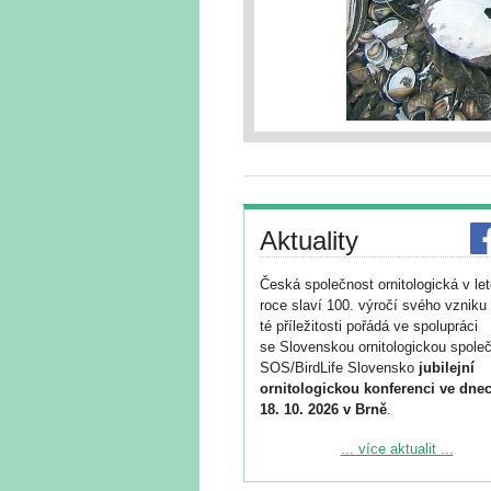
Aktuality
Česká společnost ornitologická v le
roce slaví 100. výročí svého vzniku 
té příležitosti pořádá ve spolupráci
se Slovenskou ornitologickou společ
SOS/BirdLife Slovensko
jubilejní
ornitologickou konferenci ve dnec
18. 10. 2026 v Brně
.
Podrobnější informace ke konferenc
... více aktualit ...
naleznete zde:
https://www.birdlife.cz/konference-2