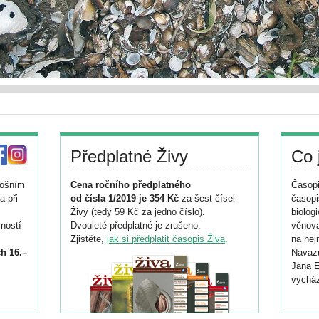
Předplatné Živy
Co 
tošním
Cena ročního předplatného
Časopi
a při
od čísla 1/2019 je 354 Kč
za šest čísel
časopi
Živy (tedy 59 Kč za jedno číslo).
biolog
ností
Dvouleté předplatné je zrušeno.
věnova
Zjistěte,
jak si předplatit časopis Živa
.
na nej
h 16.–
Navazu
Jana E
vycház
i
026/