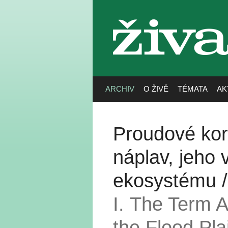
živa
ARCHIV
O ŽIVĚ
TÉMATA
AK
Proudové kori
náplav, jeho
ekosystému 
I. The Term Al
the Flood Pl