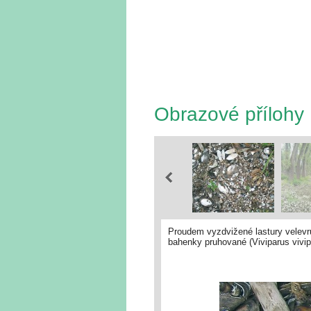
Obrazové přílohy
Proudem vyzdvižené lastury velevrub
bahenky pruhované (Viviparus vivip