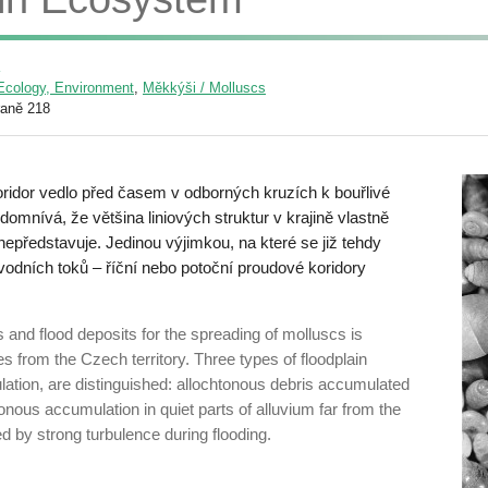
/ Ecology, Environment
,
Měkkýši / Molluscs
raně 218
ridor vedlo před časem v odborných kruzích k bouřlivé
domnívá, že většina liniových struktur v krajině vlastně
epředstavuje. Jedinou výjimkou, na které se již tehdy
l vodních toků – říční nebo potoční proudové koridory
 and flood deposits for the spreading of molluscs is
from the Czech territory. Three types of floodplain
lation, are distinguished: allochtonous debris accumulated
tonous accumulation in quiet parts of alluvium far from the
 by strong turbulence during flooding.