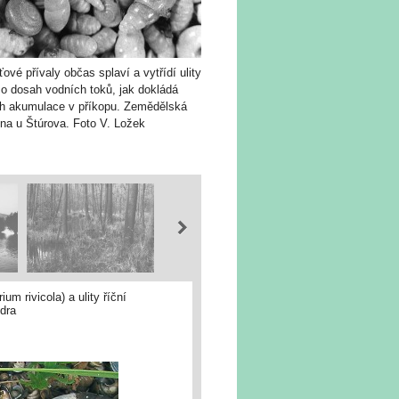
ové přívaly občas splaví a vytřídí ulity
o dosah vodních toků, jak dokládá
ich akumulace v příkopu. Zemědělská
ina u Štúrova. Foto V. Ložek
m rivicola) a ulity říční
dra