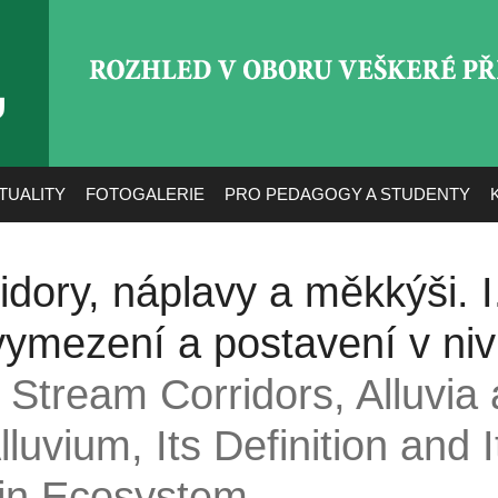
ROZHLED V OBORU VEŠ
TUALITY
FOTOGALERIE
PRO PEDAGOGY A STUDENTY
dory, náplavy a měkkýši. 
 vymezení a postavení v ni
/
Stream Corridors, Alluvia
luvium, Its Definition and I
ain Ecosystem