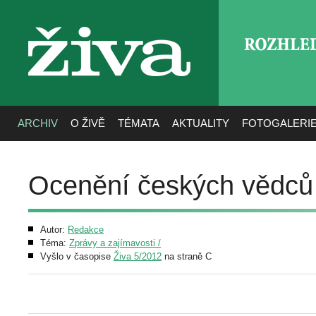
ROZHLE
živa
ARCHIV
O ŽIVĚ
TÉMATA
AKTUALITY
FOTOGALERI
Ocenění českých vědců
Autor:
Redakce
Téma:
Zprávy a zajímavosti /
Vyšlo v časopise
Živa 5/2012
na straně C