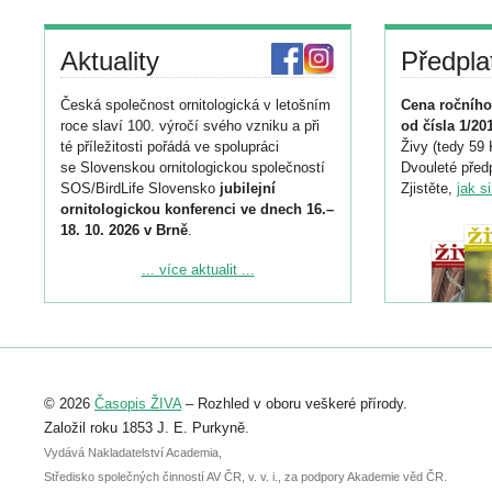
Aktuality
Předpla
Česká společnost ornitologická v letošním
Cena ročního
roce slaví 100. výročí svého vzniku a při
od čísla 1/20
té příležitosti pořádá ve spolupráci
Živy (tedy 59 
se Slovenskou ornitologickou společností
Dvouleté předp
SOS/BirdLife Slovensko
jubilejní
Zjistěte,
jak s
ornitologickou konferenci ve dnech 16.–
18. 10. 2026 v Brně
.
Podrobnější informace ke konferenci
... více aktualit ...
naleznete zde:
https://www.birdlife.cz/konference-2026/
Registrovat se můžete do 6. září.
Upozorňujeme, že termín pro odeslání
© 2026
Časopis ŽIVA
– Rozhled v oboru veškeré přírody.
abstraktu přihlášené přednášky nebo
posteru je už 30. června.
Založil roku 1853 J. E. Purkyně.
Vydává Nakladatelství Academia,
Středisko společných činností AV ČR, v. v. i., za podpory Akademie věd ČR.