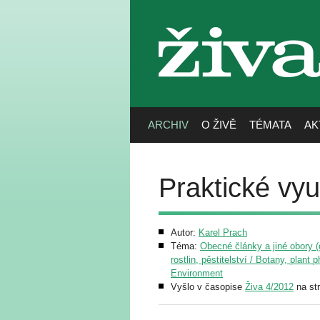
živa
ARCHIV
O ŽIVĚ
TÉMATA
AK
Praktické vyu
Autor:
Karel Prach
Téma:
Obecné články a jiné obory (g
rostlin, pěstitelství / Botany, plant 
Environment
Vyšlo v časopise
Živa 4/2012
na st