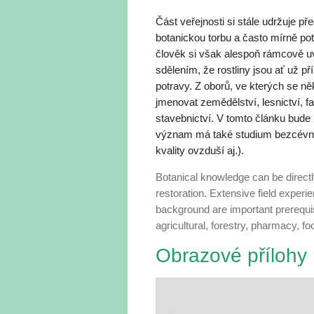
Část veřejnosti si stále udržuje př
botanickou torbu a často mírně potr
člověk si však alespoň rámcově u
sdělením, že rostliny jsou ať už 
potravy. Z oborů, ve kterých se 
jmenovat zemědělství, lesnictví, fa
stavebnictví. V tomto článku bude
význam má také studium bezcévných
kvality ovzduší aj.).
Botanical knowledge can be directl
restoration. Extensive field expe­r
background are important prerequis
agricultural, forestry, pharmacy, foo
Obrazové přílohy