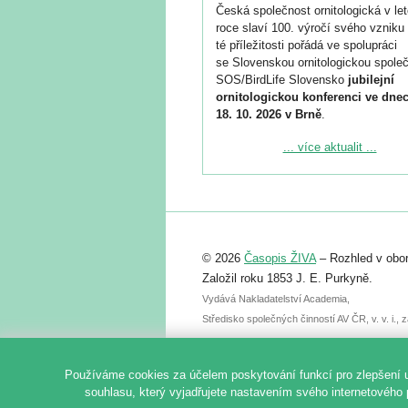
Česká společnost ornitologická v le
roce slaví 100. výročí svého vzniku 
té příležitosti pořádá ve spolupráci
se Slovenskou ornitologickou společ
SOS/BirdLife Slovensko
jubilejní
ornitologickou konferenci ve dnec
18. 10. 2026 v Brně
.
Podrobnější informace ke konferenc
... více aktualit ...
naleznete zde:
https://www.birdlife.cz/konference-2
Registrovat se můžete do 6. září.
Upozorňujeme, že termín pro odeslá
© 2026
Časopis ŽIVA
– Rozhled v obor
abstraktu přihlášené přednášky neb
posteru je už 30. června.
Založil roku 1853 J. E. Purkyně.
Vydává Nakladatelství Academia,
Středisko společných činností AV ČR, v. v. i.
Používáme cookies za účelem poskytování funkcí pro zlepšení 
souhlasu, který vyjadřujete nastavením svého internetového 