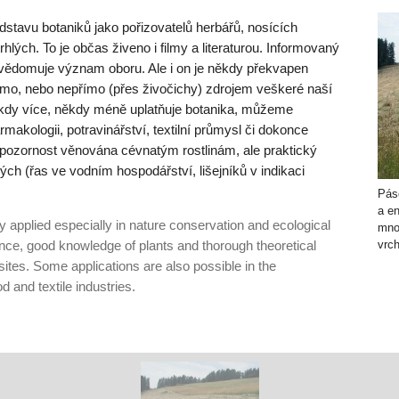
edstavu botaniků jako pořizovatelů herbářů, nosících
hlých. To je občas živeno i filmy a literaturou. Informovaný
vědomuje význam oboru. Ale i on je někdy překvapen
přímo, nebo nepřímo (přes živočichy) zdrojem veškeré naší
někdy více, někdy méně uplatňuje botanika, můžeme
rmakologii, potravinářství, textilní průmysl či dokonce
 pozornost věnována cévnatým rostlinám, ale praktický
 (řas ve vodním hospodářství, lišejníků v indikaci
Pás
a e
y applied especially in nature conservation and ecological
mno
ience, good knowledge of plants and thorough theoretical
vrch
ites. Some applications are also possible in the
d and textile industries.