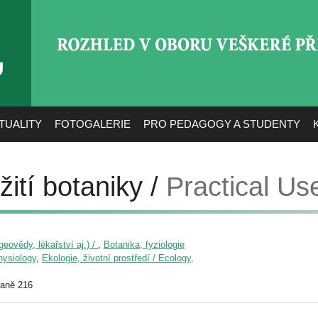
ROZHLED V OBORU VEŠ
TUALITY
FOTOGALERIE
PRO PEDAGOGY A STUDENTY
žití botaniky /
Practical Us
eovědy, lékařství aj.) /
,
Botanika, fyziologie
physiology
,
Ekologie, životní prostředí / Ecology,
raně 216