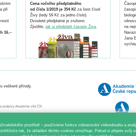
tošním
Cena ročního předplatného
Časopi
a při
od čísla 1/2019 je 354 Kč
za šest čísel
časopi
Živy (tedy 59 Kč za jedno číslo).
biolog
ností
Dvouleté předplatné je zrušeno.
věnova
Zjistěte,
jak si předplatit časopis Živa
.
na nej
h 16.–
Navazu
Jana E
vycház
i
026/
ní
u veškeré přírody.
o
, za podpory Akademie věd ČR.
uživatelského prostředí – používáme funkce zobrazování videoobsahu a anal
prohlížeče tak, že ukládání těchto cookies umožňuje. Pokud si přejete svůj 