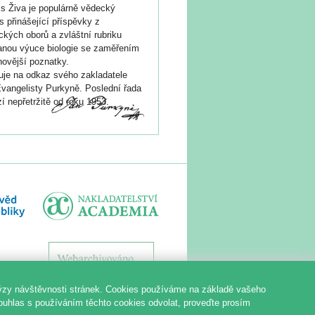
s Živa je populárně vědecký
s přinášející příspěvky z
ických oborů a zvláštní rubriku
nou výuce biologie se zaměřením
novější poznatky.
je na odkaz svého zakladatele
vangelisty Purkyně. Poslední řada
í nepřetržitě od roku 1953.
ýzy návštěvnosti stránek. Cookies používáme na základě vašeho
souhlas s používáním těchto cookies odvolat, proveďte prosím