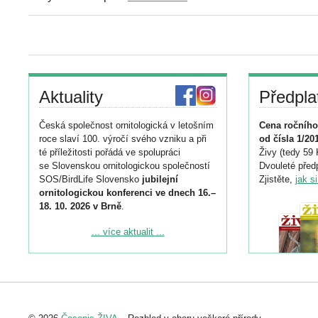
Aktuality
Předpla
Česká společnost ornitologická v letošním
Cena ročního
roce slaví 100. výročí svého vzniku a při
od čísla 1/20
té příležitosti pořádá ve spolupráci
Živy (tedy 59 
se Slovenskou ornitologickou společností
Dvouleté předp
SOS/BirdLife Slovensko
jubilejní
Zjistěte,
jak s
ornitologickou konferenci ve dnech 16.–
18. 10. 2026 v Brně
.
Podrobnější informace ke konferenci
... více aktualit ...
naleznete zde:
https://www.birdlife.cz/konference-2026/
Registrovat se můžete do 6. září.
Upozorňujeme, že termín pro odeslání