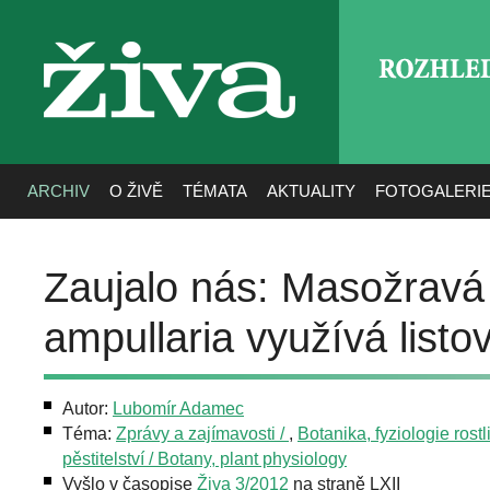
ROZHLE
živa
ARCHIV
O ŽIVĚ
TÉMATA
AKTUALITY
FOTOGALERI
Zaujalo nás: Masožravá
ampullaria využívá listo
Autor:
Lubomír Adamec
Téma:
Zprávy a zajímavosti /
,
Botanika, fyziologie rostl
pěstitelství / Botany, plant physiology
Vyšlo v časopise
Živa 3/2012
na straně LXII