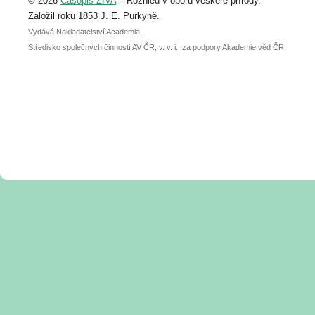
© 2026
Časopis ŽIVA
– Rozhled v oboru veškeré přírody.
abstraktu přihlášené přednášky nebo
posteru je už 30. června.
Založil roku 1853 J. E. Purkyně.
Vydává Nakladatelství Academia,
Středisko společných činností AV ČR, v. v. i., za podpory Akademie věd ČR.