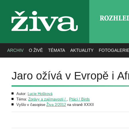
ROZHLE
živa
ARCHIV
O ŽIVĚ
TÉMATA
AKTUALITY
FOTOGALERI
Jaro ožívá v Evropě i Af
Autor:
Lucie Hošková
Téma:
Zprávy a zajímavosti /
,
Ptáci / Birds
Vyšlo v časopise
Živa 2/2012
na straně XXXII