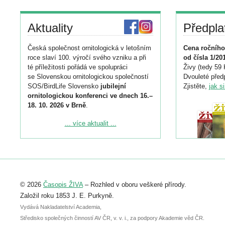
Aktuality
Předpla
Česká společnost ornitologická v letošním
Cena ročního
roce slaví 100. výročí svého vzniku a při
od čísla 1/20
té příležitosti pořádá ve spolupráci
Živy (tedy 59 
se Slovenskou ornitologickou společností
Dvouleté předp
SOS/BirdLife Slovensko
jubilejní
Zjistěte,
jak s
ornitologickou konferenci ve dnech 16.–
18. 10. 2026 v Brně
.
Podrobnější informace ke konferenci
... více aktualit ...
naleznete zde:
https://www.birdlife.cz/konference-2026/
Registrovat se můžete do 6. září.
Upozorňujeme, že termín pro odeslání
© 2026
Časopis ŽIVA
– Rozhled v oboru veškeré přírody.
abstraktu přihlášené přednášky nebo
posteru je už 30. června.
Založil roku 1853 J. E. Purkyně.
Vydává Nakladatelství Academia,
Středisko společných činností AV ČR, v. v. i., za podpory Akademie věd ČR.