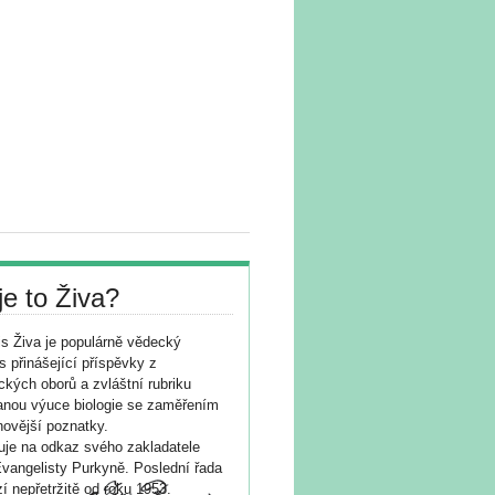
je to Živa?
s Živa je populárně vědecký
s přinášející příspěvky z
ických oborů a zvláštní rubriku
nou výuce biologie se zaměřením
novější poznatky.
je na odkaz svého zakladatele
vangelisty Purkyně. Poslední řada
í nepřetržitě od roku 1953.