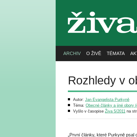
živa
ARCHIV
O ŽIVĚ
TÉMATA
AK
Rozhledy v o
Autor:
Jan Evangelista Purkyně
Téma:
Obecné články a jiné obory (g
Vyšlo v časopise
Živa 5/2011
na st
„První články, které Purkyně psal 