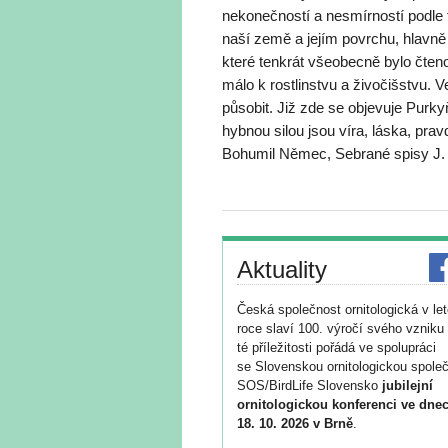
nekonečností a nesmírností podle 
naší země a jejím povrchu, hlavn
které tenkrát všeobecně bylo čten
málo k rostlinstvu a živočišstvu.
působit. Již zde se objevuje Purkyň
hybnou silou jsou víra, láska, prav
Bohumil Němec, Sebrané spisy J. 
Aktuality
Česká společnost ornitologická v le
roce slaví 100. výročí svého vzniku 
té příležitosti pořádá ve spolupráci
se Slovenskou ornitologickou společ
SOS/BirdLife Slovensko
jubilejní
ornitologickou konferenci ve dnec
18. 10. 2026 v Brně
.