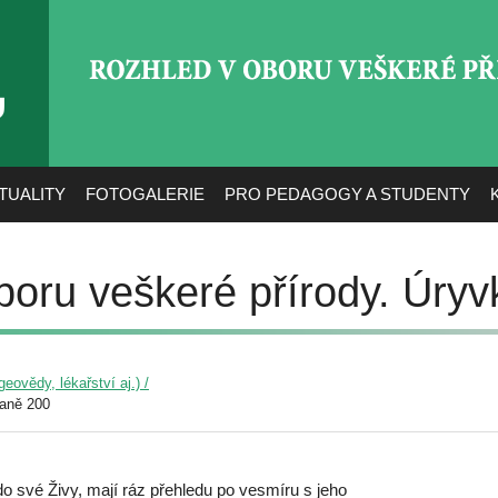
ROZHLED V OBORU VEŠ
TUALITY
FOTOGALERIE
PRO PEDAGOGY A STUDENTY
boru veškeré přírody. Úryv
eovědy, lékařství aj.) /
raně 200
do své Živy, mají ráz přehledu po vesmíru s jeho