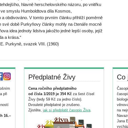
tehdejšího, hlavně herschelovského názoru, po vnitřku
ě ve smyslu Humboldtova díla Kosmos,
o a obdivováno. V tomto prvním článku přihlíží poměrně
 Ve své době Purkyňovy články mohly na čtenáře mocně
ova idea jednoty lidstva jakožto jedné lepší osoby, jejíž
da a krása.“
E. Purkyně, svazek VIII. (1960)
Předplatné Živy
Co 
tošním
Cena ročního předplatného
Časopi
a při
od čísla 1/2019 je 354 Kč
za šest čísel
časopi
Živy (tedy 59 Kč za jedno číslo).
biolog
ností
Dvouleté předplatné je zrušeno.
věnova
Zjistěte,
jak si předplatit časopis Živa
.
na nej
h 16.–
Navazu
Jana E
vycház