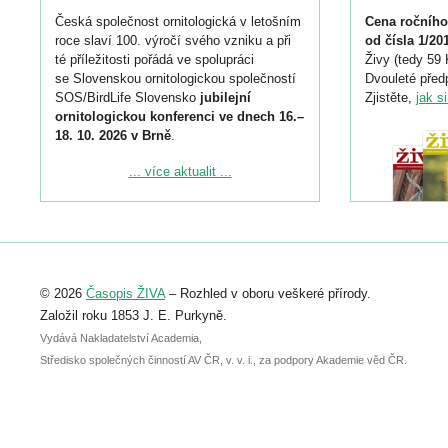
Česká společnost ornitologická v letošním
Cena ročního
roce slaví 100. výročí svého vzniku a při
od čísla 1/20
té příležitosti pořádá ve spolupráci
Živy (tedy 59 
se Slovenskou ornitologickou společností
Dvouleté předp
SOS/BirdLife Slovensko
jubilejní
Zjistěte,
jak s
ornitologickou konferenci ve dnech 16.–
18. 10. 2026 v Brně
.
Podrobnější informace ke konferenci
... více aktualit ...
naleznete zde:
https://www.birdlife.cz/konference-2026/
Registrovat se můžete do 6. září.
Upozorňujeme, že termín pro odeslání
© 2026
Časopis ŽIVA
– Rozhled v oboru veškeré přírody.
abstraktu přihlášené přednášky nebo
posteru je už 30. června.
Založil roku 1853 J. E. Purkyně.
Vydává Nakladatelství Academia,
Středisko společných činností AV ČR, v. v. i., za podpory Akademie věd ČR.