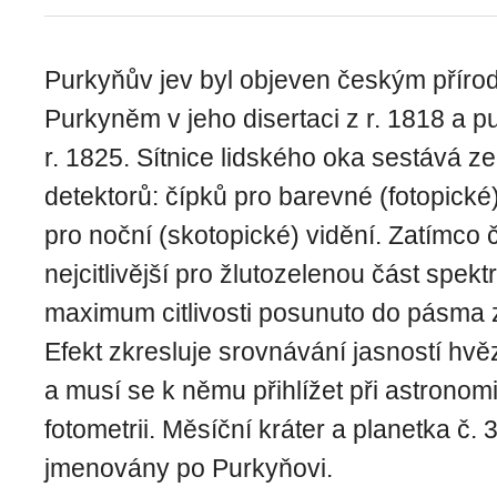
Purkyňův jev byl objeven českým přír
Purkyněm v jeho disertaci z r. 1818 a 
r. 1825. Sítnice lidského oka sestává z
detektorů: čípků pro barevné (fotopické)
pro noční (skotopické) vidění. Zatímco 
nejcitlivější pro žlutozelenou část spektr
maximum citlivosti posunuto do pásma
Efekt zkresluje srovnávání jasností hvě
a musí se k němu přihlížet při astronom
fotometrii. Měsíční kráter a planetka č. 
jmenovány po Purkyňovi.