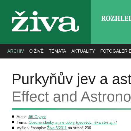
ROZHLE
živa
ARCHIV
O ŽIVĚ
TÉMATA
AKTUALITY
FOTOGALERI
Purkyňův jev a as
Effect and Astron
Autor:
Jiří Grygar
Téma:
Obecné články a jiné obory (geovědy, lékařství aj.) /
Vyšlo v časopise
Živa 5/2011
na straně 236