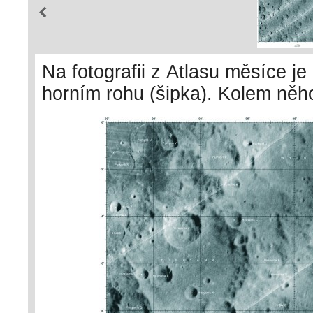
Na fotografii z Atlasu měsíce j
horním rohu (šipka). Kolem něho
V. Některé z nich byly nedávno 
Tasso, V – Hugo. Podle Gazetee
NASA, USGS). Z archivu autora