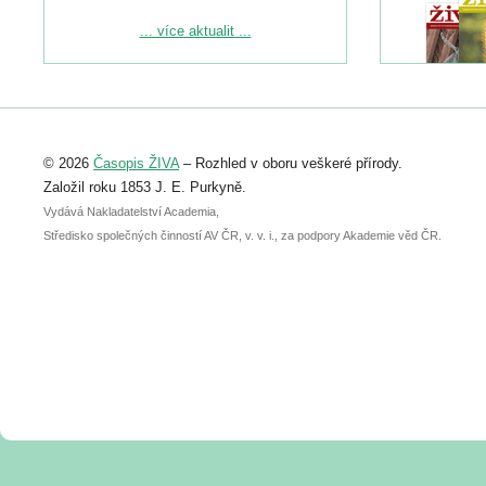
Podrobnější informace ke konferenci
... více aktualit ...
naleznete zde:
https://www.birdlife.cz/konference-2026/
Registrovat se můžete do 6. září.
Upozorňujeme, že termín pro odeslání
© 2026
Časopis ŽIVA
– Rozhled v oboru veškeré přírody.
abstraktu přihlášené přednášky nebo
posteru je už 30. června.
Založil roku 1853 J. E. Purkyně.
Vydává Nakladatelství Academia,
Středisko společných činností AV ČR, v. v. i., za podpory Akademie věd ČR.