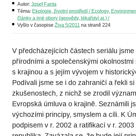
Autor:
Josef Fanta
Téma:
Ekologie, životní prostředí / Ecology, Environme
články a jiné obory (geovědy, lékařství aj.) /
Vyšlo v časopise
Živa 5/2011
na straně 224
V předcházejících částech seriálu jsme
přírodními a společenskými okolnostmi 
s krajinou a s jejím vývojem v historick
Podívali jsme se i do zahraničí a řekli s
zkušenostech, z nichž se zrodil význa
Evropská úmluva o krajině. Seznámili js
výchozími principy, smyslem a cíli. K 
podpisem v r. 2002 a ratifikací v r. 2003 
republika. Zavázala se, že bude její pri