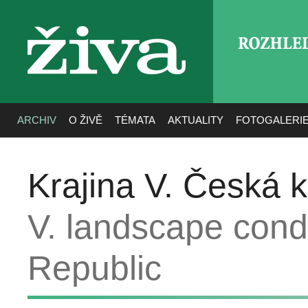
ROZHLE
živa
ARCHIV
O ŽIVĚ
TÉMATA
AKTUALITY
FOTOGALERI
Krajina V. Česká k
V. landscape condi
Republic