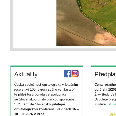
Aktuality
Předpla
Česká společnost ornitologická v letošním
Cena ročního
roce slaví 100. výročí svého vzniku a při
od čísla 1/20
té příležitosti pořádá ve spolupráci
Živy (tedy 59 
se Slovenskou ornitologickou společností
Dvouleté předp
SOS/BirdLife Slovensko
jubilejní
Zjistěte,
jak s
ornitologickou konferenci ve dnech 16.–
18. 10. 2026 v Brně
.