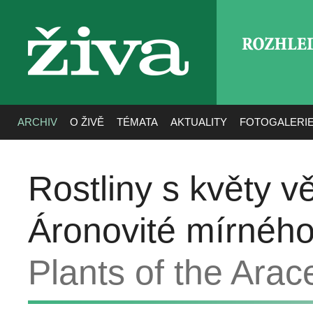
ROZHLE
živa
ARCHIV
O ŽIVĚ
TÉMATA
AKTUALITY
FOTOGALERI
Rostliny s květy v
Áronovité mírného
Plants of the Arac