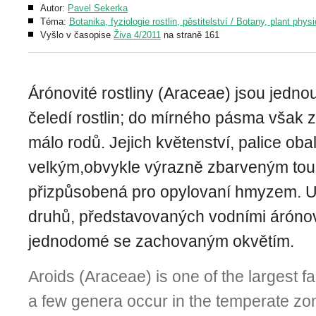
Autor:
Pavel Sekerka
Téma:
Botanika, fyziologie rostlin, pěstitelství / Botany, plant phys
Vyšlo v časopise
Živa 4/2011
na straně 161
Árónovité rostliny (Araceae) jsou jedno
čeledí rostlin; do mírného pásma však z
málo rodů. Jejich květenství, palice oba
velkým,obvykle výrazně zbarveným tou
přizpůsobená pro opylovaní hmyzem. U
druhů, představovaných vodními árónovi
jednodomé se zachovaným okvětím.
Aroids (Araceae) is one of the largest fa
a few genera occur in the temperate zo