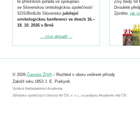
té příležitosti pořádá ve spolupráci
Živy (tedy 59 
se Slovenskou ornitologickou společností
Dvouleté předp
SOS/BirdLife Slovensko
jubilejní
Zjistěte,
jak s
ornitologickou konferenci ve dnech 16.–
18. 10. 2026 v Brně
.
Podrobnější informace ke konferenci
... více aktualit ...
naleznete zde:
https://www.birdlife.cz/konference-2026/
Registrovat se můžete do 6. září.
Upozorňujeme, že termín pro odeslání
© 2026
Časopis ŽIVA
– Rozhled v oboru veškeré přírody.
abstraktu přihlášené přednášky nebo
posteru je už 30. června.
Založil roku 1853 J. E. Purkyně.
Vydává Nakladatelství Academia,
Středisko společných činností AV ČR, v. v. i., za podpory Akademie věd ČR.