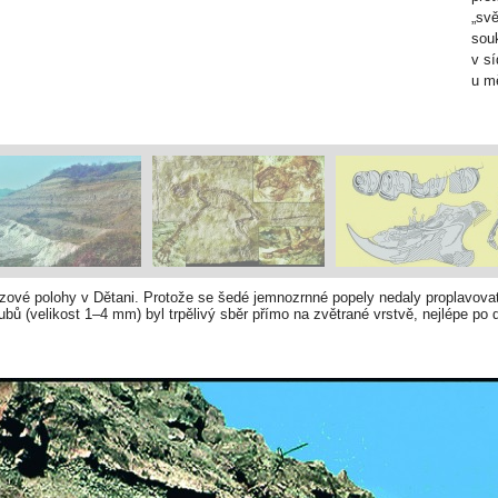
„svě
sou
v s
u m
lezové polohy v Dětani. Protože se šedé jemnozrnné popely nedaly proplavova
ů (velikost 1–4 mm) byl trpělivý sběr přímo na zvětrané vrstvě, nejlépe po 