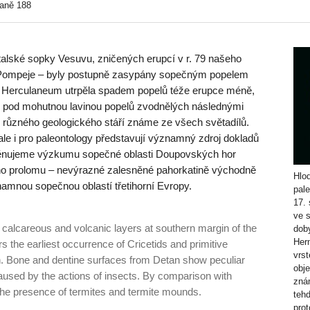
raně 188
talské sopky Vesuvu, zničených erupcí v r. 79 našeho
– Pompeje – byly postupně zasypány sopečným popelem
 Herculaneum utrpěla spadem popelů téže erupce méně,
i pod mohutnou lavinou popelů zvodnělých následnými
 různého geologického stáří známe ze všech světadílů.
ale i pro paleontology představují významný zdroj dokladů
 věnujeme výzkumu sopečné oblasti Doupov­ských hor
ho prolomu – nevýrazné zalesněné pahorkatině východně
Hlod
namnou sopečnou oblastí třetihorní Evropy.
pal
17. 
ve s
lca­reous and volcanic layers at southern margin of the
doby
Her
the earliest occurrence of Cricetids and primitive
vrs
n. Bone and dentine surfaces from De­tan show peculiar
obje
used by the actions of insects. By comparison with
zná
t the presence of termites and termite mounds.
teh
pro