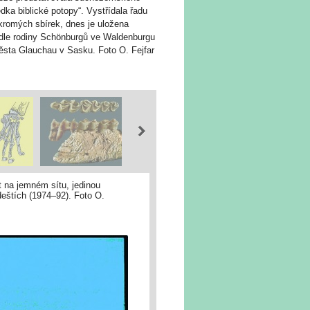
dka biblické potopy“. Vystřídala řadu
kromých sbírek, dnes je uložena
ídle rodiny Schönburgů ve Waldenburgu
ěsta Glauchau v Sasku. Foto O. Fejfar
t na jemném sítu, jedinou
deštích (1974–92). Foto O.