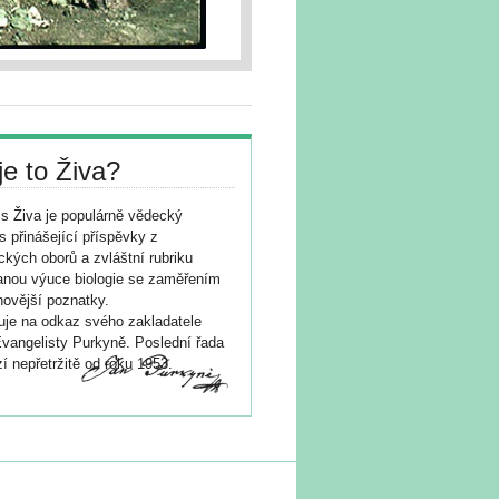
je to Živa?
s Živa je populárně vědecký
s přinášející příspěvky z
ických oborů a zvláštní rubriku
nou výuce biologie se zaměřením
novější poznatky.
je na odkaz svého zakladatele
vangelisty Purkyně. Poslední řada
í nepřetržitě od roku 1953.