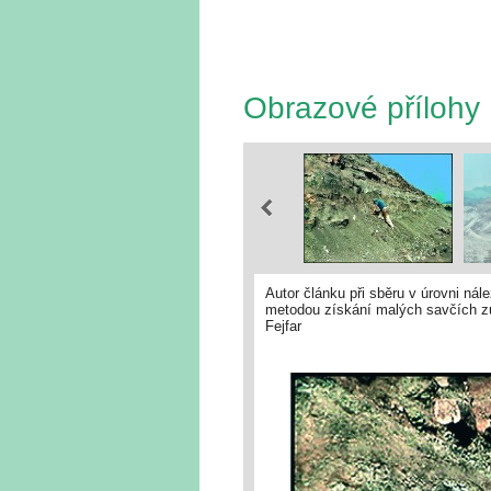
Obrazové přílohy
Autor článku při sběru v úrovni ná
metodou získání malých savčích zub
Fejfar