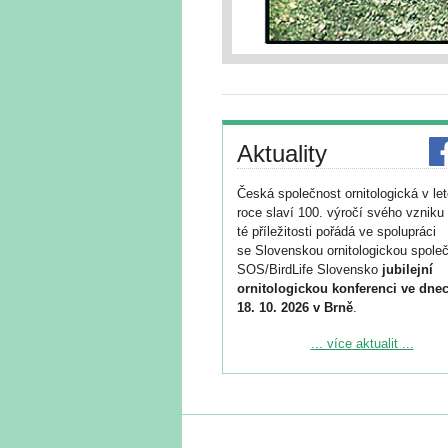
Aktuality
Česká společnost ornitologická v le
roce slaví 100. výročí svého vzniku 
té příležitosti pořádá ve spolupráci
se Slovenskou ornitologickou společ
SOS/BirdLife Slovensko
jubilejní
ornitologickou konferenci ve dnec
18. 10. 2026 v Brně
.
Podrobnější informace ke konferenc
... více aktualit ...
naleznete zde:
https://www.birdlife.cz/konference-2
Registrovat se můžete do 6. září.
Upozorňujeme, že termín pro odeslá