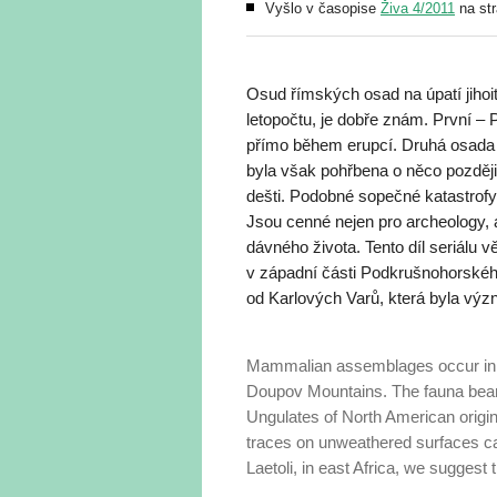
Vyšlo v časopise
Živa 4/2011
na st
Osud římských osad na úpatí jihoi
letopočtu, je dobře znám. První 
přímo během erupcí. Druhá osada
byla však pohřbena o něco pozděj
dešti. Podobné sopečné katastrofy
Jsou cenné nejen pro archeology, 
dávného života. Tento díl seriálu
v západní části Podkrušnohorské
od Karlových Varů, která byla výz
Mammalian assemblages occur in ca
Doupov Mountains. The fauna bears 
Ungulates of North American origi
traces on unweathered surfaces ca
Laetoli, in east Africa, we sugges