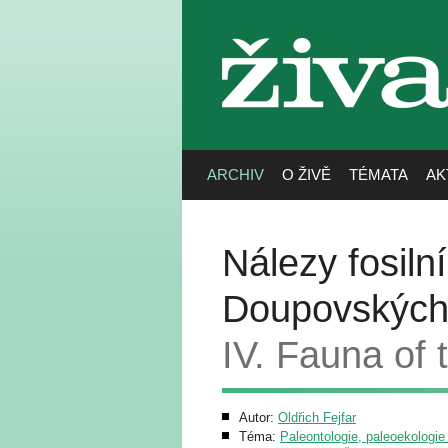
živa
ARCHIV
O ŽIVĚ
TÉMATA
AK
Nálezy fosiln
Doupovských
IV. Fauna of 
Autor:
Oldřich Fejfar
Téma:
Paleontologie, paleoekologie