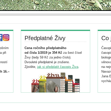
Předplatné Živy
Co 
tošním
Cena ročního předplatného
Časopi
a při
od čísla 1/2019 je 354 Kč
za šest čísel
časopi
Živy (tedy 59 Kč za jedno číslo).
biolog
ností
Dvouleté předplatné je zrušeno.
věnova
Zjistěte,
jak si předplatit časopis Živa
.
na nej
h 16.–
Navazu
Jana E
vycház
i
026/
ní