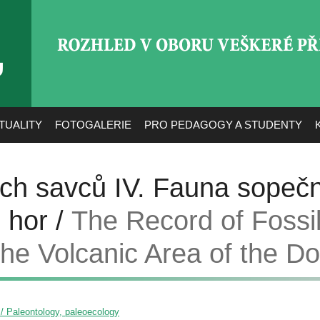
ROZHLED V OBORU VEŠ
TUALITY
FOTOGALERIE
PRO PEDAGOGY A STUDENTY
ích savců IV. Fauna sopečn
 hor /
The Record of Foss
the Volcanic Area of the D
 / Paleontology, paleoecology