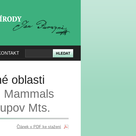
KERÉ PŘÍRODY
KONTAKT
é oblasti
il Mammals
oupov Mts.
Článek v PDF ke stažení