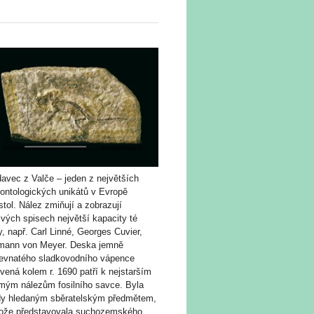
avec z Valče – jeden z největších
eontologických unikátů v Evropě
stol. Nález zmiňují a zobrazují
vých spisech největší kapacity té
, např. Carl Linné, Georges Cuvier,
mann von Meyer. Deska jemně
tevnatého sladkovodního vápence
vená kolem r. 1690 patří k nejstarším
mým nálezům fosilního savce. Byla
dy hledaným sběratelským předmětem,
tože představovala suchozemského