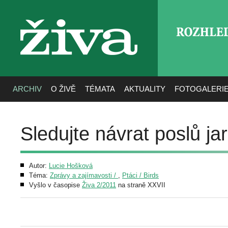
ROZHLE
živa
ARCHIV
O ŽIVĚ
TÉMATA
AKTUALITY
FOTOGALERI
Sledujte návrat poslů ja
Autor:
Lucie Hošková
Téma:
Zprávy a zajímavosti /
,
Ptáci / Birds
Vyšlo v časopise
Živa 2/2011
na straně XXVII