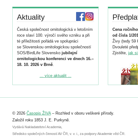
Aktuality
Předpla
Česká společnost ornitologická v letošním
Cena ročního
roce slaví 100. výročí svého vzniku a při
od čísla 1/20
té příležitosti pořádá ve spolupráci
Živy (tedy 59 
se Slovenskou ornitologickou společností
Dvouleté předp
SOS/BirdLife Slovensko
jubilejní
Zjistěte,
jak s
ornitologickou konferenci ve dnech 16.–
18. 10. 2026 v Brně
.
Podrobnější informace ke konferenci
... více aktualit ...
naleznete zde:
https://www.birdlife.cz/konference-2026/
Registrovat se můžete do 6. září.
Upozorňujeme, že termín pro odeslání
© 2026
Časopis ŽIVA
– Rozhled v oboru veškeré přírody.
abstraktu přihlášené přednášky nebo
posteru je už 30. června.
Založil roku 1853 J. E. Purkyně.
Vydává Nakladatelství Academia,
Středisko společných činností AV ČR, v. v. i., za podpory Akademie věd ČR.