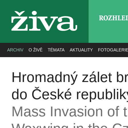
ROZHLE
živa
ARCHIV
O ŽIVĚ
TÉMATA
AKTUALITY
FOTOGALERI
Hromadný zálet br
do České republik
Mass Invasion of