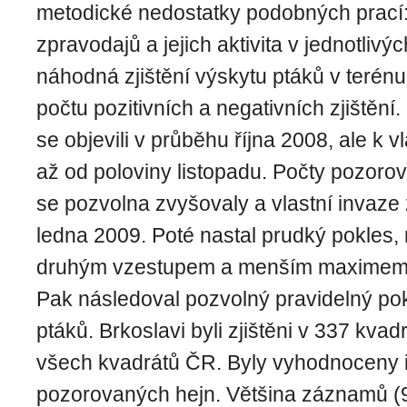
metodické nedostatky podobných prací:
zpravodajů a jejich aktivita v jednotlivýc
náhodná zjištění výskytu ptáků v teré
počtu pozitivních a negativních zjištění
se objevili v průběhu října 2008, ale k v
až od poloviny listopadu. Počty pozoro
se pozvolna zvyšovaly a vlastní invaz
ledna 2009. Poté nastal prudký pokles
druhým vzestupem a menším maximem
Pak následoval pozvolný pravidelný p
ptáků. Brkoslavi byli zjištěni v 337 kvadr
všech kvadrátů ČR. Byly vyhodnoceny i 
pozorovaných hejn. Většina záznamů (9