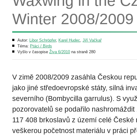
Waxwing in the Cz
Winter 2008/2009
Autor:
Libor Schröpfer
,
Karel Hudec
,
Jiří Vačkař
Téma:
Ptáci / Birds
Vyšlo v časopise
Živa 6/2010
na straně 280
V zimě 2008/2009 zasáhla Českou repu
jako jiné středoevropské státy, silná in
severního (Bombycilla garrulus). S vyu
pozorovatelů se podařilo nashromáždit
117 408 brkoslavů z území celé České r
veškerou početnost materiálu v práci př