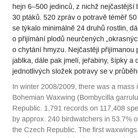
hejn 6–500 jedinců, z nichž nejčastější 
30 ptáků. 520 zpráv o potravě téměř 50
se týkalo minimálně 24 druhů rostlin, dá
o přijímání plodů neurčených „okrasnýc
o chytání hmyzu. Nejčastěji přijímanou 
jablka, dále pak jmelí, jeřabiny, šípky a
jednotlivých složek potravy se v průběh
In winter 2008/2009, there was a mass i
Bohemian Waxwing (Bombycilla garrulu
Republic. 1,791 records on 117,408 s
by approx. 240 birdwatchers in 53.7% of
the Czech Republic. The first waxwings