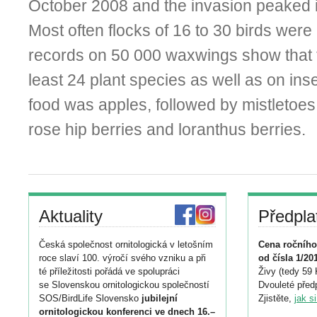
October 2008 and the invasion peaked 
Most often flocks of 16 to 30 birds wer
records on 50 000 waxwings show that t
least 24 plant species as well as on ins
food was apples, followed by mistletoes
rose hip berries and loranthus berries.
Aktuality
Předpla
Česká společnost ornitologická v letošním
Cena ročního
roce slaví 100. výročí svého vzniku a při
od čísla 1/20
té příležitosti pořádá ve spolupráci
Živy (tedy 59 
se Slovenskou ornitologickou společností
Dvouleté předp
SOS/BirdLife Slovensko
jubilejní
Zjistěte,
jak s
ornitologickou konferenci ve dnech 16.–