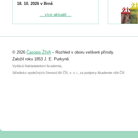
18. 10. 2026 v Brně
.
Podrobnější informace ke konferenci
... více aktualit ...
naleznete zde:
https://www.birdlife.cz/konference-2026/
Registrovat se můžete do 6. září.
Upozorňujeme, že termín pro odeslání
© 2026
Časopis ŽIVA
– Rozhled v oboru veškeré přírody.
abstraktu přihlášené přednášky nebo
posteru je už 30. června.
Založil roku 1853 J. E. Purkyně.
Vydává Nakladatelství Academia,
Středisko společných činností AV ČR, v. v. i., za podpory Akademie věd ČR.