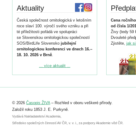
Aktuality
Předpla
Česká společnost ornitologická v letošním
Cena ročního
roce slaví 100. výročí svého vzniku a při
od čísla 1/20
té příležitosti pořádá ve spolupráci
Živy (tedy 59 
se Slovenskou ornitologickou společností
Dvouleté předp
SOS/BirdLife Slovensko
jubilejní
Zjistěte,
jak s
ornitologickou konferenci ve dnech 16.–
18. 10. 2026 v Brně
.
Podrobnější informace ke konferenci
... více aktualit ...
naleznete zde:
https://www.birdlife.cz/konference-2026/
Registrovat se můžete do 6. září.
Upozorňujeme, že termín pro odeslání
© 2026
Časopis ŽIVA
– Rozhled v oboru veškeré přírody.
abstraktu přihlášené přednášky nebo
posteru je už 30. června.
Založil roku 1853 J. E. Purkyně.
Vydává Nakladatelství Academia,
Středisko společných činností AV ČR, v. v. i., za podpory Akademie věd ČR.