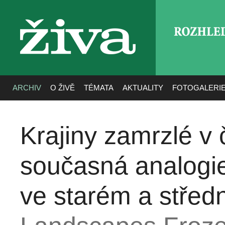
ROZHLE
živa
ARCHIV
O ŽIVĚ
TÉMATA
AKTUALITY
FOTOGALERI
Krajiny zamrzlé v č
současná analogie
ve starém a střed