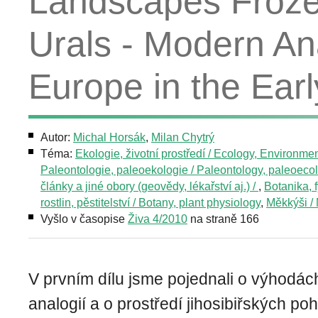
Landscapes Frozen
Urals - Modern An
Europe in the Ear
Autor:
Michal Horsák
,
Milan Chytrý
Téma:
Ekologie, životní prostředí / Ecology, Environme
Paleontologie, paleoekologie / Paleontology, paleoeco
články a jiné obory (geovědy, lékařství aj.) /
,
Botanika, 
rostlin, pěstitelství / Botany, plant physiology
,
Měkkýši /
Vyšlo v časopise
Živa 4/2010
na straně 166
V prvním dílu jsme pojednali o výhodác
analogií a o prostředí jihosibiřských poh