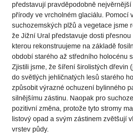
představují pravděpodobně nejvěrnější
přírody ve vrcholném glaciálu. Pomocí
suchozemských plžů a vegetace jsme rov
že Jižní Ural představuje dosti přesnou 
kterou rekonstruujeme na základě fosil
období starého až středního holocénu s
Zjistili jsme, že šíření širolistých dřevin (
do světlých jehličnatých lesů starého 
způsobit výrazné ochuzení bylinného pat
silnějšímu zástinu. Naopak pro suchoze
pozitivní změna, protože tyto stromy maj
listový opad a svým zástinem zvětšují v
vrstev půdy.