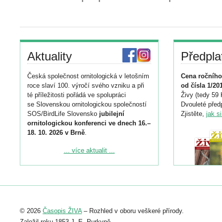
Aktuality
Předpla
Česká společnost ornitologická v letošním
Cena ročního
roce slaví 100. výročí svého vzniku a při
od čísla 1/20
té příležitosti pořádá ve spolupráci
Živy (tedy 59 
se Slovenskou ornitologickou společností
Dvouleté předp
SOS/BirdLife Slovensko
jubilejní
Zjistěte,
jak s
ornitologickou konferenci ve dnech 16.–
18. 10. 2026 v Brně
.
Podrobnější informace ke konferenci
... více aktualit ...
naleznete zde:
https://www.birdlife.cz/konference-2026/
Registrovat se můžete do 6. září.
Upozorňujeme, že termín pro odeslání
© 2026
Časopis ŽIVA
– Rozhled v oboru veškeré přírody.
abstraktu přihlášené přednášky nebo
posteru je už 30. června.
Založil roku 1853 J. E. Purkyně.