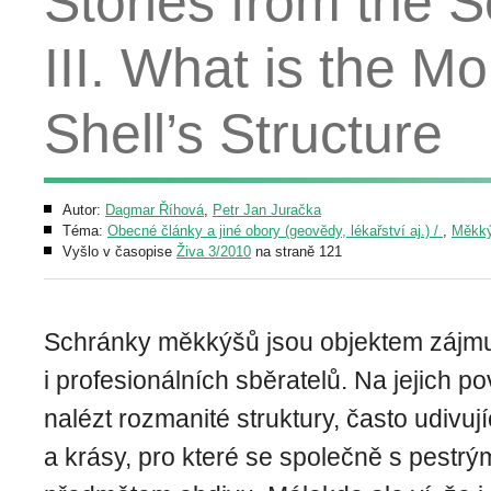
Stories from the 
III. What is the M
Shell’s Structure
Autor:
Dagmar Říhová
,
Petr Jan Juračka
Téma:
Obecné články a jiné obory (geovědy, lékařství aj.) /
,
Měkký
Vyšlo v časopise
Živa 3/2010
na straně 121
Schránky měkkýšů jsou objektem zájmu
i profesionálních sběratelů. Na jejich
nalézt rozmanité struktury, často udivuj
a krásy, pro které se společně s pestrý