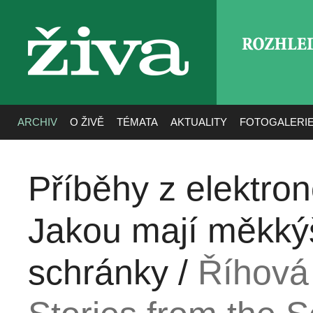
ROZHLE
živa
ARCHIV
O ŽIVĚ
TÉMATA
AKTUALITY
FOTOGALERI
Příběhy z elektro
Jakou mají měkkýš
schránky /
Říhová 