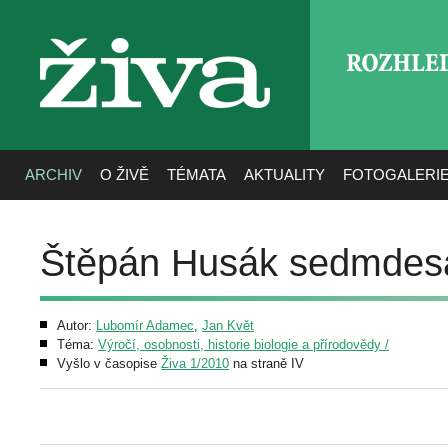
ROZHLE
živa
ARCHIV
O ŽIVĚ
TÉMATA
AKTUALITY
FOTOGALERI
Štěpán Husák sedmdesá
Autor:
Lubomír Adamec
,
Jan Květ
Téma:
Výročí, osobnosti, historie biologie a přírodovědy /
Vyšlo v časopise
Živa 1/2010
na straně IV