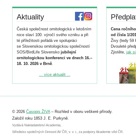
Aktuality
Předpla
Česká společnost ornitologická v letošním
Cena ročního
roce slaví 100. výročí svého vzniku a při
od čísla 1/20
té příležitosti pořádá ve spolupráci
Živy (tedy 59 
se Slovenskou ornitologickou společností
Dvouleté předp
SOS/BirdLife Slovensko
jubilejní
Zjistěte,
jak s
ornitologickou konferenci ve dnech 16.–
18. 10. 2026 v Brně
.
Podrobnější informace ke konferenci
... více aktualit ...
naleznete zde:
https://www.birdlife.cz/konference-2026/
Registrovat se můžete do 6. září.
Upozorňujeme, že termín pro odeslání
© 2026
Časopis ŽIVA
– Rozhled v oboru veškeré přírody.
abstraktu přihlášené přednášky nebo
posteru je už 30. června.
Založil roku 1853 J. E. Purkyně.
Vydává Nakladatelství Academia,
Středisko společných činností AV ČR, v. v. i., za podpory Akademie věd ČR.