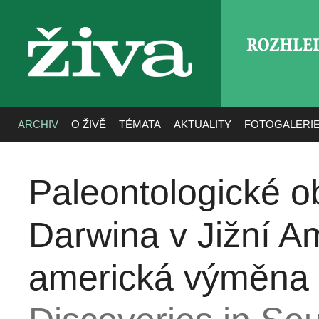
ROZHLE
živa
ARCHIV
O ŽIVĚ
TÉMATA
AKTUALITY
FOTOGALERI
Paleontologické o
Darwina v Jižní Am
americká výměna