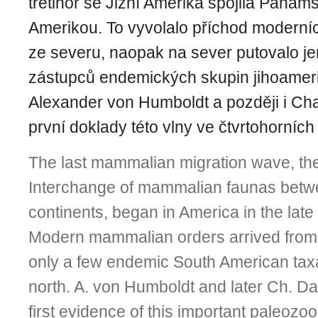
třetihor se Jižní Amerika spojila Panams
Amerikou. To vyvolalo příchod moderní
ze severu, naopak na sever putovalo j
zástupců endemických skupin jihoamer
Alexander von Humboldt a později i Cha
první doklady této vlny ve čtvrtohorníc
The last mammalian migration wave, th
Interchange of mammalian faunas betw
continents, began in America in the late 
Modern mammalian orders arrived from t
only a few endemic South American taxa
north. A. von Humboldt and later Ch. D
first evidence of this important paleoz