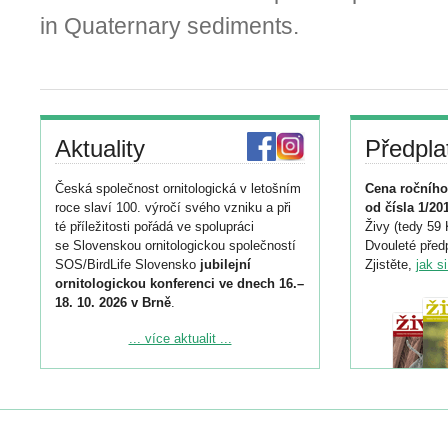
in Quaternary sediments.
Aktuality
Předpla
Česká společnost ornitologická v letošním
Cena ročního
roce slaví 100. výročí svého vzniku a při
od čísla 1/20
té příležitosti pořádá ve spolupráci
Živy (tedy 59 
se Slovenskou ornitologickou společností
Dvouleté předp
SOS/BirdLife Slovensko
jubilejní
Zjistěte,
jak s
ornitologickou konferenci ve dnech 16.–
18. 10. 2026 v Brně
.
Podrobnější informace ke konferenci
... více aktualit ...
naleznete zde:
https://www.birdlife.cz/konference-2026/
Registrovat se můžete do 6. září.
Upozorňujeme, že termín pro odeslání