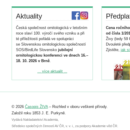
Aktuality
Předpla
Česká společnost ornitologická v letošním
Cena ročního
roce slaví 100. výročí svého vzniku a při
od čísla 1/20
té příležitosti pořádá ve spolupráci
Živy (tedy 59 
se Slovenskou ornitologickou společností
Dvouleté předp
SOS/BirdLife Slovensko
jubilejní
Zjistěte,
jak s
ornitologickou konferenci ve dnech 16.–
18. 10. 2026 v Brně
.
Podrobnější informace ke konferenci
... více aktualit ...
naleznete zde:
https://www.birdlife.cz/konference-2026/
Registrovat se můžete do 6. září.
Upozorňujeme, že termín pro odeslání
© 2026
Časopis ŽIVA
– Rozhled v oboru veškeré přírody.
abstraktu přihlášené přednášky nebo
posteru je už 30. června.
Založil roku 1853 J. E. Purkyně.
Vydává Nakladatelství Academia,
Středisko společných činností AV ČR, v. v. i., za podpory Akademie věd ČR.