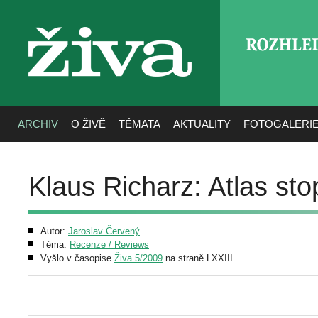
ROZHLE
živa
ARCHIV
O ŽIVĚ
TÉMATA
AKTUALITY
FOTOGALERI
Klaus Richarz: Atlas sto
Autor:
Jaroslav Červený
Téma:
Recenze / Reviews
Vyšlo v časopise
Živa 5/2009
na straně LXXIII