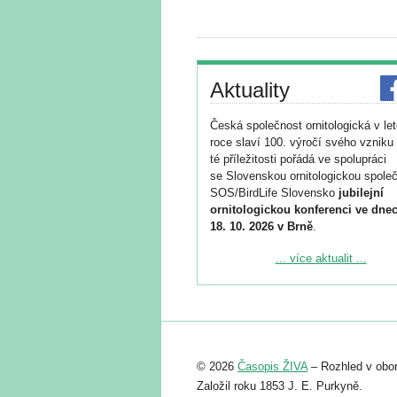
Aktuality
Česká společnost ornitologická v le
roce slaví 100. výročí svého vzniku 
té příležitosti pořádá ve spolupráci
se Slovenskou ornitologickou společ
SOS/BirdLife Slovensko
jubilejní
ornitologickou konferenci ve dnec
18. 10. 2026 v Brně
.
Podrobnější informace ke konferenc
... více aktualit ...
naleznete zde:
https://www.birdlife.cz/konference-2
Registrovat se můžete do 6. září.
Upozorňujeme, že termín pro odeslá
© 2026
Časopis ŽIVA
– Rozhled v obor
abstraktu přihlášené přednášky neb
posteru je už 30. června.
Založil roku 1853 J. E. Purkyně.