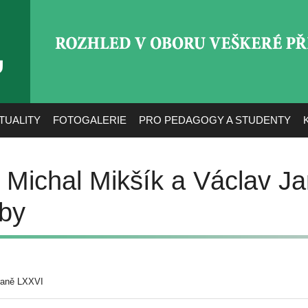
ROZHLED V OBORU VEŠ
TUALITY
FOTOGALERIE
PRO PEDAGOGY A STUDENTY
 Michal Mikšík a Václav J
uby
raně LXXVI