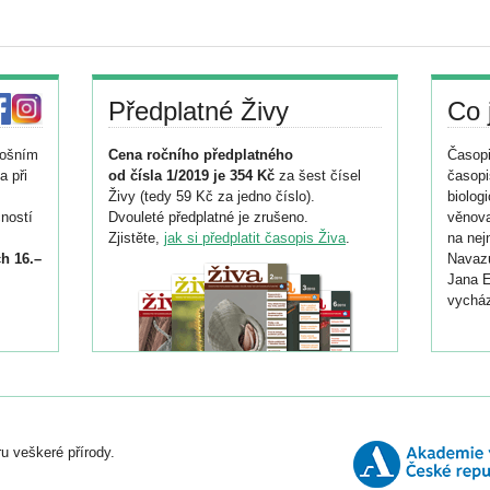
Předplatné Živy
Co 
tošním
Cena ročního předplatného
Časopi
a při
od čísla 1/2019 je 354 Kč
za šest čísel
časopi
Živy (tedy 59 Kč za jedno číslo).
biolog
ností
Dvouleté předplatné je zrušeno.
věnova
Zjistěte,
jak si předplatit časopis Živa
.
na nej
h 16.–
Navazu
Jana E
vycház
i
026/
ní
u veškeré přírody.
o