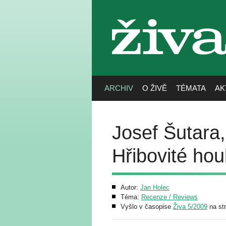
živa
ARCHIV
O ŽIVĚ
TÉMATA
AK
Josef Šutara,
Hřibovité ho
Autor:
Jan Holec
Téma:
Recenze / Reviews
Vyšlo v časopise
Živa 5/2009
na st