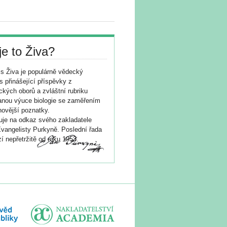
je to Živa?
s Živa je populárně vědecký
s přinášející příspěvky z
ických oborů a zvláštní rubriku
nou výuce biologie se zaměřením
novější poznatky.
je na odkaz svého zakladatele
vangelisty Purkyně. Poslední řada
í nepřetržitě od roku 1953.