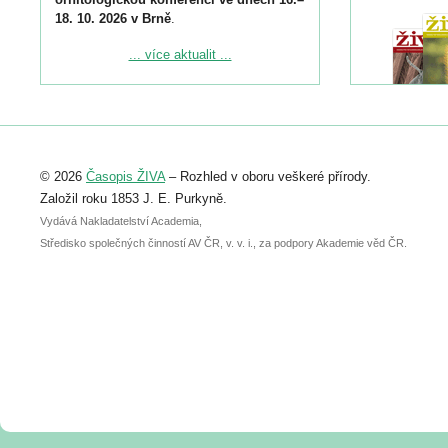
18. 10. 2026 v Brně
.
Podrobnější informace ke konferenci
... více aktualit ...
naleznete zde:
https://www.birdlife.cz/konference-2026/
Registrovat se můžete do 6. září.
Upozorňujeme, že termín pro odeslání
© 2026
Časopis ŽIVA
– Rozhled v oboru veškeré přírody.
abstraktu přihlášené přednášky nebo
posteru je už 30. června.
Založil roku 1853 J. E. Purkyně.
Vydává Nakladatelství Academia,
Středisko společných činností AV ČR, v. v. i., za podpory Akademie věd ČR.