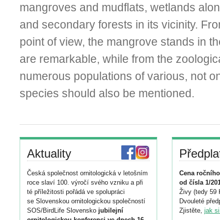
mangroves and mudflats, wetlands along 
and secondary forests in its vicinity. Fr
point of view, the mangrove stands in t
are remarkable, while from the zoologica
numerous populations of various, not on
species should also be mentioned.
Aktuality
Předpla
Česká společnost ornitologická v letošním
Cena ročního
roce slaví 100. výročí svého vzniku a při
od čísla 1/20
té příležitosti pořádá ve spolupráci
Živy (tedy 59 
se Slovenskou ornitologickou společností
Dvouleté předp
SOS/BirdLife Slovensko
jubilejní
Zjistěte,
jak s
ornitologickou konferenci ve dnech 16.–