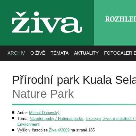
ROZHLE
živa
ARCHIV
O ŽIVĚ
TÉMATA
AKTUALITY
FOTOGALERI
Přírodní park Kuala Sel
Nature Park
Autor:
Michal Dubovský
Téma:
Národní parky / National parks
,
Ekologie, životní prostředí /
Environment
Vyšlo v časopise
Živa 4/2009
na straně 185