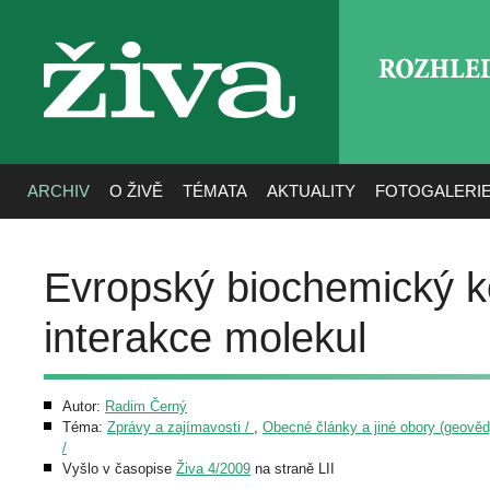
ROZHLE
živa
ARCHIV
O ŽIVĚ
TÉMATA
AKTUALITY
FOTOGALERI
Evropský biochemický ko
interakce molekul
Autor:
Radim Černý
Téma:
Zprávy a zajímavosti /
,
Obecné články a jiné obory (geovědy,
/
Vyšlo v časopise
Živa 4/2009
na straně LII