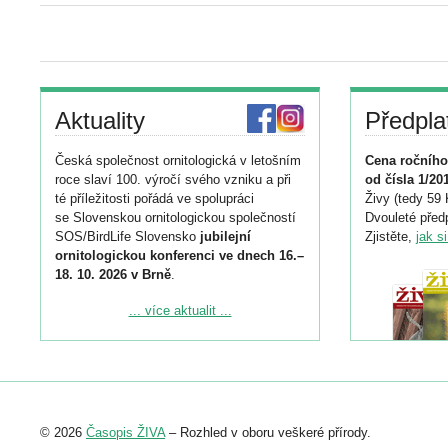
Aktuality
Předpla
Česká společnost ornitologická v letošním
Cena ročního
roce slaví 100. výročí svého vzniku a při
od čísla 1/20
té příležitosti pořádá ve spolupráci
Živy (tedy 59 
se Slovenskou ornitologickou společností
Dvouleté předp
SOS/BirdLife Slovensko
jubilejní
Zjistěte,
jak s
ornitologickou konferenci ve dnech 16.–
18. 10. 2026 v Brně
.
Podrobnější informace ke konferenci
... více aktualit ...
naleznete zde:
https://www.birdlife.cz/konference-2026/
Registrovat se můžete do 6. září.
Upozorňujeme, že termín pro odeslání
© 2026
Časopis ŽIVA
– Rozhled v oboru veškeré přírody.
abstraktu přihlášené přednášky nebo