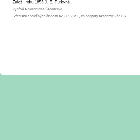
posteru je už 30. června.
Založil roku 1853 J. E. Purkyně.
Vydává Nakladatelství Academia,
Středisko společných činností AV ČR, v. v. i., za podpory Akademie věd ČR.