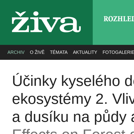
ROZHLE
živa
ARCHIV
O ŽIVĚ
TÉMATA
AKTUALITY
FOTOGALERI
Účinky kyselého d
ekosystémy 2. Vliv
a dusíku na půdy 