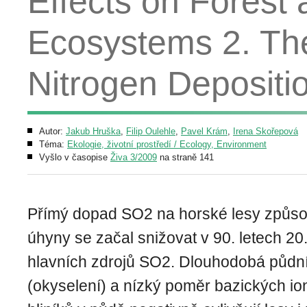
Effects on Forest
Ecosystems 2. The
Nitrogen Depositi
Autor:
Jakub Hruška
,
Filip Oulehle
,
Pavel Krám
,
Irena Skořepová
Téma:
Ekologie, životní prostředí / Ecology, Environment
Vyšlo v časopise
Živa 3/2009
na straně 141
Přímý dopad SO2 na horské lesy způsob
úhyny se začal snižovat v 90. letech 20.
hlavních zdrojů SO2. Dlouhodobá půdní 
(okyselení) a nízký poměr bazických ion