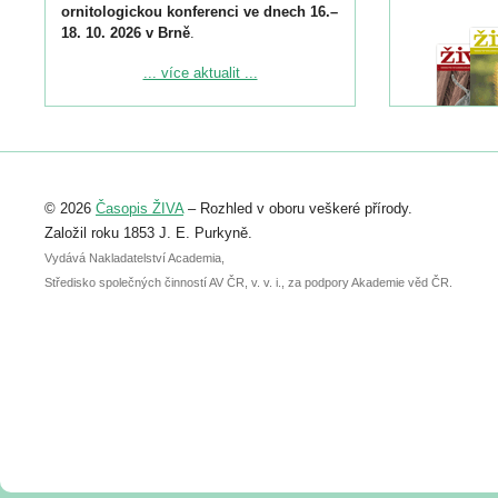
ornitologickou konferenci ve dnech 16.–
18. 10. 2026 v Brně
.
Podrobnější informace ke konferenci
... více aktualit ...
naleznete zde:
https://www.birdlife.cz/konference-2026/
Registrovat se můžete do 6. září.
Upozorňujeme, že termín pro odeslání
© 2026
Časopis ŽIVA
– Rozhled v oboru veškeré přírody.
abstraktu přihlášené přednášky nebo
posteru je už 30. června.
Založil roku 1853 J. E. Purkyně.
Vydává Nakladatelství Academia,
Středisko společných činností AV ČR, v. v. i., za podpory Akademie věd ČR.