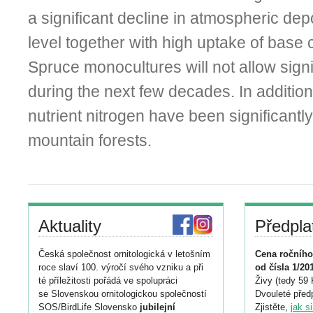
a significant decline in atmospheric depo
level together with high uptake of base
Spruce monocultures will not allow signi
during the next few decades. In addition, 
nutrient nitrogen have been significantl
mountain forests.
Aktuality
Předpla
Česká společnost ornitologická v letošním
Cena ročního
roce slaví 100. výročí svého vzniku a při
od čísla 1/20
té příležitosti pořádá ve spolupráci
Živy (tedy 59 
se Slovenskou ornitologickou společností
Dvouleté předp
SOS/BirdLife Slovensko
jubilejní
Zjistěte,
jak s