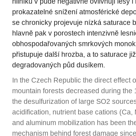
hliníků v půdě negativně ovlivňují lesy i
prokazatelné snížení atmosférické depo
se chronicky projevuje nízká saturace b
hlavně pak v porostech intenzivně lesn
obhospodařovaných smrkových monoku
přistupuje další hrozba, a to saturace již
degradovaných půd dusíkem.
In the Czech Republic the direct effect 
mountain forests decreased during the 1
the desulfurization of large SO2 sources
acidification, nutrient base cations (Ca,
and aluminum mobilization has been th
mechanism behind forest damage since