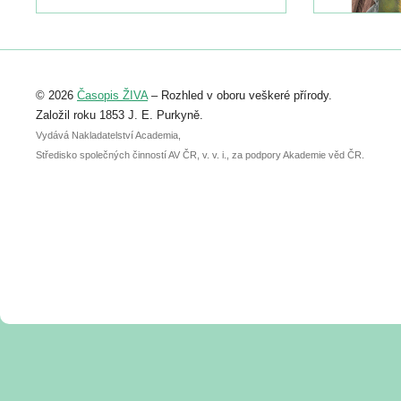
naleznete zde:
https://www.birdlife.cz/konference-2026/
Registrovat se můžete do 6. září.
Upozorňujeme, že termín pro odeslání
© 2026
Časopis ŽIVA
– Rozhled v oboru veškeré přírody.
abstraktu přihlášené přednášky nebo
posteru je už 30. června.
Založil roku 1853 J. E. Purkyně.
Vydává Nakladatelství Academia,
Středisko společných činností AV ČR, v. v. i., za podpory Akademie věd ČR.