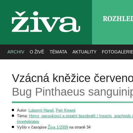
ROZHLE
živa
ARCHIV
O ŽIVĚ
TÉMATA
AKTUALITY
FOTOGALERI
Vzácná kněžice červen
Bug Pinthaeus sanguini
Autor:
Lubomír Hanel
,
Petr Kment
Téma:
Hmyz, pavoukovci a ostatní bezobratlí / Insects, arachnids 
invertebrates
Vyšlo v časopise
Živa 1/2009
na straně 34