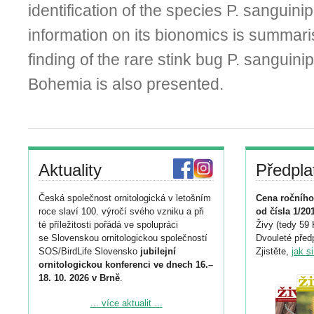
identification of the species P. sanguini
information on its bionomics is summari
finding of the rare stink bug P. sanguini
Bohemia is also presented.
Aktuality
Předpla
Česká společnost ornitologická v letošním
Cena ročního
roce slaví 100. výročí svého vzniku a při
od čísla 1/20
té příležitosti pořádá ve spolupráci
Živy (tedy 59 
se Slovenskou ornitologickou společností
Dvouleté předp
SOS/BirdLife Slovensko
jubilejní
Zjistěte,
jak s
ornitologickou konferenci ve dnech 16.–
18. 10. 2026 v Brně
.
Podrobnější informace ke konferenci
... více aktualit ...