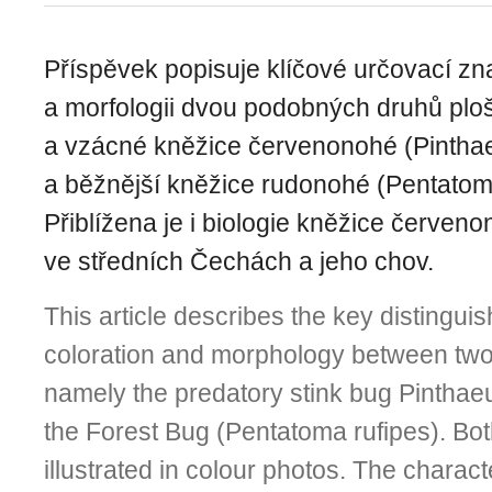
Příspěvek popisuje klíčové určovací zn
a morfologii dvou podobných druhů plošt
a vzácné kněžice červenonohé (Pintha
a běžnější kněžice rudonohé (Pentatoma
Přiblížena je i biologie kněžice červen
ve středních Čechách a jeho chov.
This article describes the key distinguis
coloration and morphology between two 
namely the predatory stink bug Pintha
the Forest Bug (Pentatoma rufipes). Bo
illustrated in colour photos. The charact