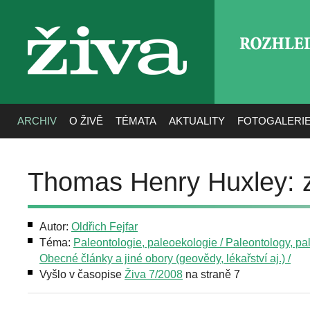
ROZHLE
živa
ARCHIV
O ŽIVĚ
TÉMATA
AKTUALITY
FOTOGALERI
Thomas Henry Huxley: 
Autor:
Oldřich Fejfar
Téma:
Paleontologie, paleoekologie / Paleontology, p
Obecné články a jiné obory (geovědy, lékařství aj.) /
Vyšlo v časopise
Živa 7/2008
na straně 7