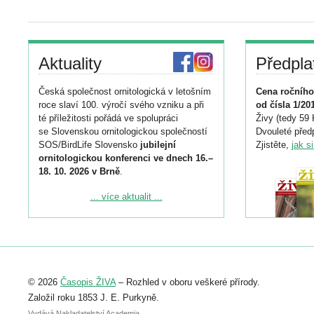
Aktuality
Předpla
Česká společnost ornitologická v letošním
Cena ročního
roce slaví 100. výročí svého vzniku a při
od čísla 1/20
té příležitosti pořádá ve spolupráci
Živy (tedy 59 
se Slovenskou ornitologickou společností
Dvouleté předp
SOS/BirdLife Slovensko
jubilejní
Zjistěte,
jak s
ornitologickou konferenci ve dnech 16.–
18. 10. 2026 v Brně
.
Podrobnější informace ke konferenci
... více aktualit ...
naleznete zde:
https://www.birdlife.cz/konference-2026/
Registrovat se můžete do 6. září.
Upozorňujeme, že termín pro odeslání
© 2026
Časopis ŽIVA
– Rozhled v oboru veškeré přírody.
abstraktu přihlášené přednášky nebo
posteru je už 30. června.
Založil roku 1853 J. E. Purkyně.
Vydává Nakladatelství Academia,