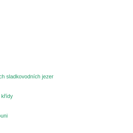
h sladkovodních jezer
 křídy
ouni