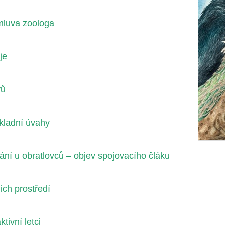
dmluva zoologa
je
vů
kladní úvahy
tání u obratlovců – objev spojovacího čláku
ich prostředí
tivní letci