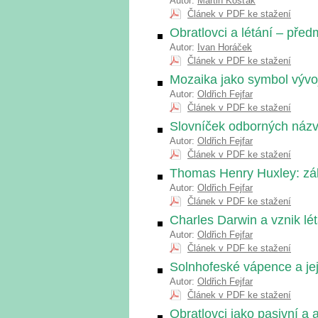
Autor:
Martin Košťák
Článek v PDF ke stažení
Obratlovci a létání – pře
Autor:
Ivan Horáček
Článek v PDF ke stažení
Mozaika jako symbol vývo
Autor:
Oldřich Fejfar
Článek v PDF ke stažení
Slovníček odborných náz
Autor:
Oldřich Fejfar
Článek v PDF ke stažení
Thomas Henry Huxley: zá
Autor:
Oldřich Fejfar
Článek v PDF ke stažení
Charles Darwin a vznik lé
Autor:
Oldřich Fejfar
Článek v PDF ke stažení
Solnhofeské vápence a jej
Autor:
Oldřich Fejfar
Článek v PDF ke stažení
Obratlovci jako pasivní a ak