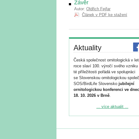
Závěr
Autor:
Oldřich Fejfar
Článek v PDF ke stažení
Aktuality
Česká společnost ornitologická v le
roce slaví 100. výročí svého vzniku 
té příležitosti pořádá ve spolupráci
se Slovenskou ornitologickou společ
SOS/BirdLife Slovensko
jubilejní
ornitologickou konferenci ve dnec
18. 10. 2026 v Brně
.
Podrobnější informace ke konferenc
... více aktualit ...
naleznete zde:
https://www.birdlife.cz/konference-2
Registrovat se můžete do 6. září.
Upozorňujeme, že termín pro odeslá