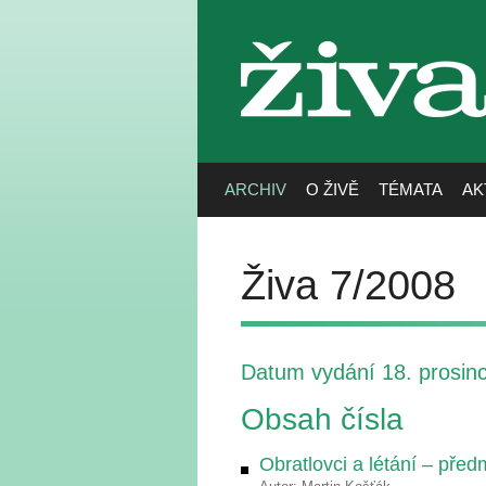
živa
ARCHIV
O ŽIVĚ
TÉMATA
AK
Živa 7/2008
Datum vydání 18. prosin
Obsah čísla
Obratlovci a létání – pře