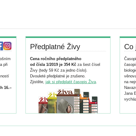
Předplatné Živy
Co 
tošním
Cena ročního předplatného
Časopi
a při
od čísla 1/2019 je 354 Kč
za šest čísel
časopi
Živy (tedy 59 Kč za jedno číslo).
biolog
ností
Dvouleté předplatné je zrušeno.
věnova
Zjistěte,
jak si předplatit časopis Živa
.
na nej
h 16.–
Navazu
Jana E
vycház
i
026/
ní