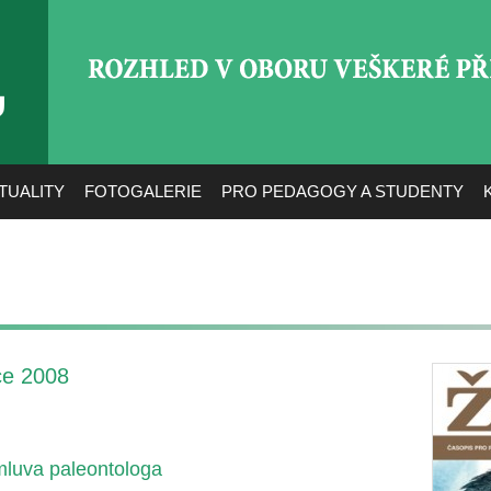
ROZHLED V OBORU VEŠ
TUALITY
FOTOGALERIE
PRO PEDAGOGY A STUDENTY
ce 2008
dmluva paleontologa