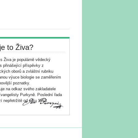
je to Živa?
s Živa je populárně vědecký
s přinášející příspěvky z
ických oborů a zvláštní rubriku
nou výuce biologie se zaměřením
novější poznatky.
je na odkaz svého zakladatele
vangelisty Purkyně. Poslední řada
í nepřetržitě od roku 1953.