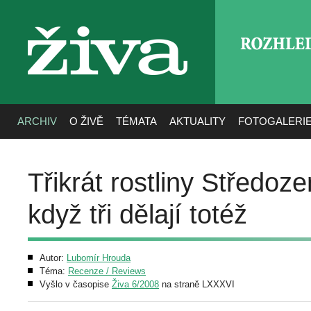
ROZHLE
živa
ARCHIV
O ŽIVĚ
TÉMATA
AKTUALITY
FOTOGALERI
Třikrát rostliny Středoz
když tři dělají totéž
Autor:
Lubomír Hrouda
Téma:
Recenze / Reviews
Vyšlo v časopise
Živa 6/2008
na straně LXXXVI