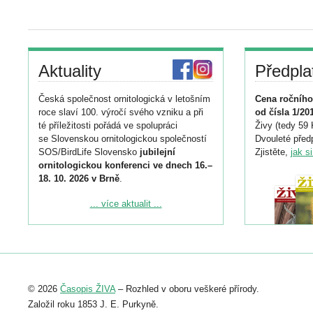
Aktuality
Předpla
Česká společnost ornitologická v letošním
Cena ročního
roce slaví 100. výročí svého vzniku a při
od čísla 1/20
té příležitosti pořádá ve spolupráci
Živy (tedy 59 
se Slovenskou ornitologickou společností
Dvouleté předp
SOS/BirdLife Slovensko
jubilejní
Zjistěte,
jak s
ornitologickou konferenci ve dnech 16.–
18. 10. 2026 v Brně
.
Podrobnější informace ke konferenci
... více aktualit ...
naleznete zde:
https://www.birdlife.cz/konference-2026/
Registrovat se můžete do 6. září.
Upozorňujeme, že termín pro odeslání
© 2026
Časopis ŽIVA
– Rozhled v oboru veškeré přírody.
abstraktu přihlášené přednášky nebo
posteru je už 30. června.
Založil roku 1853 J. E. Purkyně.