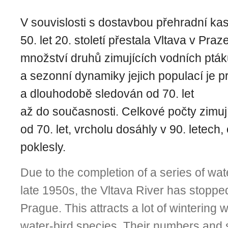
V souvislosti s dostavbou přehradní k
50. let 20. století přestala Vltava v Pra
množství druhů zimujících vodních pták
a sezonní dynamiky jejich populací je p
a dlouhodobě sledován od 70. let
až do současnosti. Celkové počty zimují
od 70. let, vrcholu dosáhly v 90. letech,
poklesly.
Due to the completion of a series of wate
late 1950s, the Vltava River has stopped
Prague. This attracts a lot of wintering 
water-bird species. Their numbers and