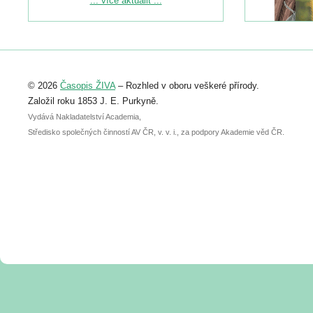
... více aktualit ...
naleznete zde:
https://www.birdlife.cz/konference-2026/
Registrovat se můžete do 6. září.
Upozorňujeme, že termín pro odeslání
© 2026
Časopis ŽIVA
– Rozhled v oboru veškeré přírody.
abstraktu přihlášené přednášky nebo
posteru je už 30. června.
Založil roku 1853 J. E. Purkyně.
Vydává Nakladatelství Academia,
Středisko společných činností AV ČR, v. v. i., za podpory Akademie věd ČR.