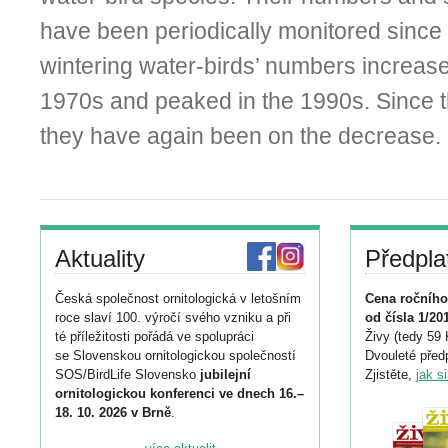
have been periodically monitored since
wintering water-birds’ numbers increas
1970s and peaked in the 1990s. Since t
they have again been on the decrease.
Aktuality
Předpla
Česká společnost ornitologická v letošním
Cena ročního
roce slaví 100. výročí svého vzniku a při
od čísla 1/20
té příležitosti pořádá ve spolupráci
Živy (tedy 59 
se Slovenskou ornitologickou společností
Dvouleté předp
SOS/BirdLife Slovensko
jubilejní
Zjistěte,
jak s
ornitologickou konferenci ve dnech 16.–
18. 10. 2026 v Brně
.
Podrobnější informace ke konferenci