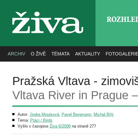
ROZHLE
živa
ARCHIV
O ŽIVĚ
TÉMATA
AKTUALITY
FOTOGALERI
Pražská Vltava - zimovi
Vltava River in Prague –
Autor:
Jindra Mourková
,
Pavel Bergmann
,
Michal Bílý
Téma:
Ptáci / Birds
Vyšlo v časopise
Živa 6/2008
na straně 277