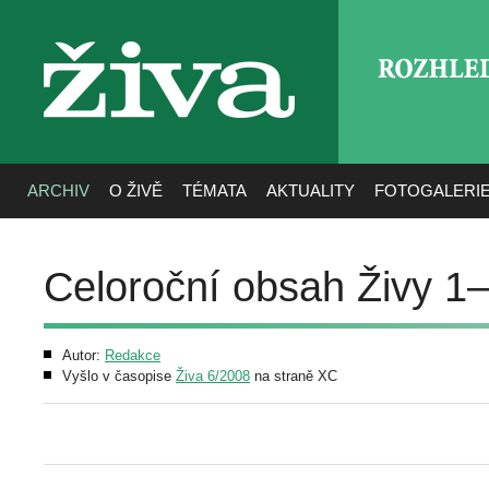
ROZHLE
živa
ARCHIV
O ŽIVĚ
TÉMATA
AKTUALITY
FOTOGALERI
Celoroční obsah Živy 1
Autor:
Redakce
Vyšlo v časopise
Živa 6/2008
na straně XC