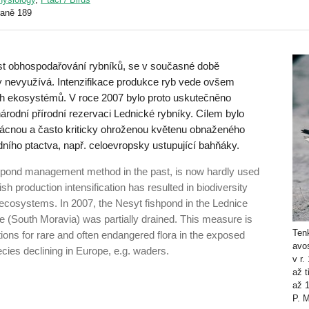
raně 189
část obhospodařování rybníků, se v současné době
ky nevyužívá. Intenzifikace produkce ryb vede ovšem
ích ekosystémů. V roce 2007 bylo proto uskutečněno
árodní přírodní rezervaci Lednické rybníky. Cílem bylo
zácnou a často kriticky ohroženou květenu obnaženého
dního ptactva, např. celoevropsky ustupující bahňáky.
shpond management method in the past, is now hardly used
sh production intensification has resulted in biodiversity
 ecosystems. In 2007, the Nesyt fishpond in the Lednice
 (South Moravia) was partially drained. This measure is
Ten
tions for rare and often endangered flora in the exposed
avo
ies declining in Europe, e.g. waders.
v r.
až t
až 
P. 