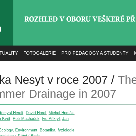
ROZHLED V OBORU VEŠ
TUALITY
FOTOGALERIE
PRO PEDAGOGY A STUDENTY
íka Nesyt v roce 2007 /
The
mmer Drainage in 2007
řemysl Heralt
,
David Horal
,
Michal Horsák
,
n Květ
,
Petr Macháček
,
Ivo Přikryl
,
Jan
/ Ecology, Environment
,
Botanika, fyziologie
physiology
,
Ptáci / Birds