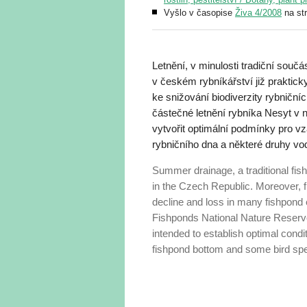
Vyšlo v časopise
Živa 4/2008
na st
Letnění, v minulosti tradiční sou
v českém rybníkářství již praktic
ke snižování biodiverzity rybničn
částečné letnění rybníka Nesyt v n
vytvořit optimální podmínky pro v
rybničního dna a některé druhy vo
Summer drainage, a traditional fi
in the Czech Republic. Moreover, fi
decline and loss in many fishpond
Fishponds National Nature Reserve
intended to establish optimal condi
fishpond bottom and some bird spec