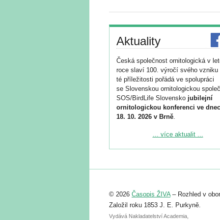
Aktuality
Česká společnost ornitologická v le
roce slaví 100. výročí svého vzniku 
té příležitosti pořádá ve spolupráci
se Slovenskou ornitologickou společ
SOS/BirdLife Slovensko
jubilejní
ornitologickou konferenci ve dnec
18. 10. 2026 v Brně
.
Podrobnější informace ke konferenc
... více aktualit ...
naleznete zde:
https://www.birdlife.cz/konference-2
Registrovat se můžete do 6. září.
Upozorňujeme, že termín pro odeslá
© 2026
Časopis ŽIVA
– Rozhled v obor
abstraktu přihlášené přednášky neb
posteru je už 30. června.
Založil roku 1853 J. E. Purkyně.
Vydává Nakladatelství Academia,