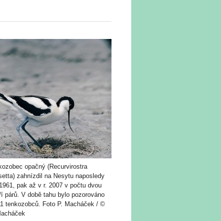
kozobec opačný (Recurvirostra
setta) zahnízdil na Nesytu naposledy
 1961, pak až v r. 2007 v počtu dvou
ří párů. V době tahu bylo pozorováno
11 tenkozobců. Foto P. Macháček / ©
Macháček