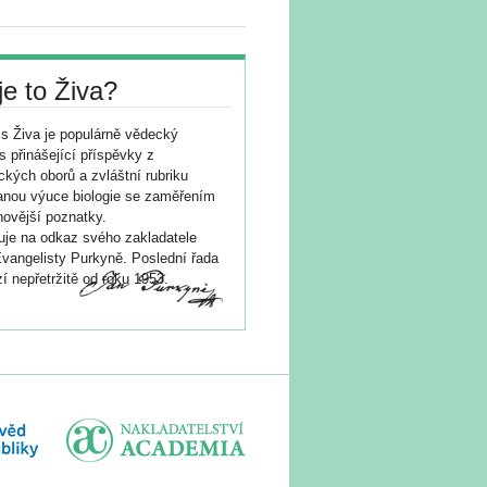
je to Živa?
s Živa je populárně vědecký
s přinášející příspěvky z
ických oborů a zvláštní rubriku
nou výuce biologie se zaměřením
novější poznatky.
je na odkaz svého zakladatele
vangelisty Purkyně. Poslední řada
í nepřetržitě od roku 1953.