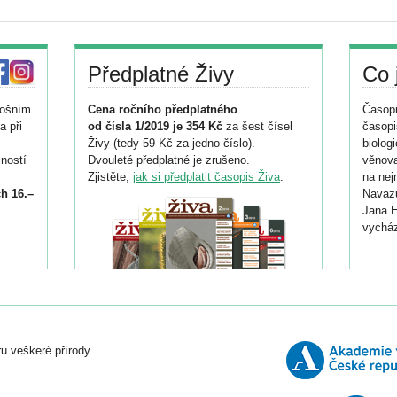
Předplatné Živy
Co 
tošním
Cena ročního předplatného
Časopi
a při
od čísla 1/2019 je 354 Kč
za šest čísel
časopi
Živy (tedy 59 Kč za jedno číslo).
biolog
ností
Dvouleté předplatné je zrušeno.
věnova
Zjistěte,
jak si předplatit časopis Živa
.
na nej
h 16.–
Navazu
Jana E
vycház
i
026/
ní
u veškeré přírody.
o