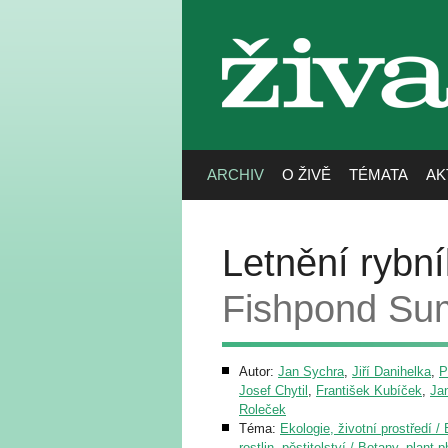
živa
ARCHIV
O ŽIVĚ
TÉMATA
AK
Letnění rybn
Fishpond Su
Autor:
Jan Sychra
,
Jiří Danihelka
,
P
Josef Chytil
,
František Kubíček
,
Ja
Roleček
Téma:
Ekologie, životní prostředí 
rostlin, pěstitelství / Botany, plant 