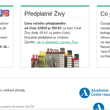
Předplatné Živy
Co 
tošním
Cena ročního předplatného
Časopi
a při
od čísla 1/2019 je 354 Kč
za šest čísel
časopi
Živy (tedy 59 Kč za jedno číslo).
biolog
ností
Dvouleté předplatné je zrušeno.
věnova
Zjistěte,
jak si předplatit časopis Živa
.
na nej
h 16.–
Navazu
Jana E
vycház
i
026/
ní
u veškeré přírody.
o
, za podpory Akademie věd ČR.