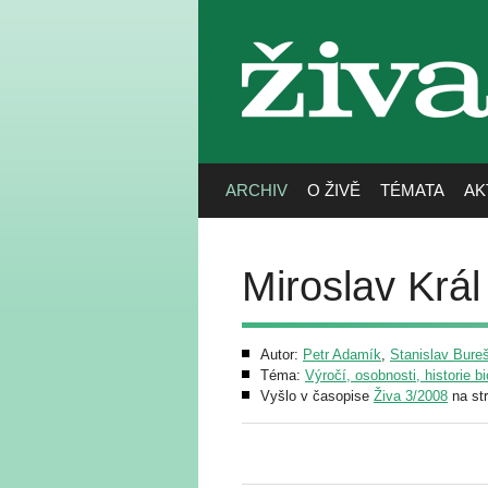
živa
ARCHIV
O ŽIVĚ
TÉMATA
AK
Miroslav Král
Autor:
Petr Adamík
,
Stanislav Bure
Téma:
Výročí, osobnosti, historie bi
Vyšlo v časopise
Živa 3/2008
na st