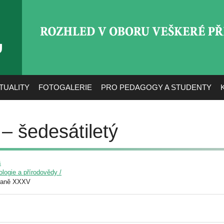
ROZHLED V OBORU VEŠ
TUALITY
FOTOGALERIE
PRO PEDAGOGY A STUDENTY
 – šedesátiletý
š
ologie a přírodovědy /
raně XXXV