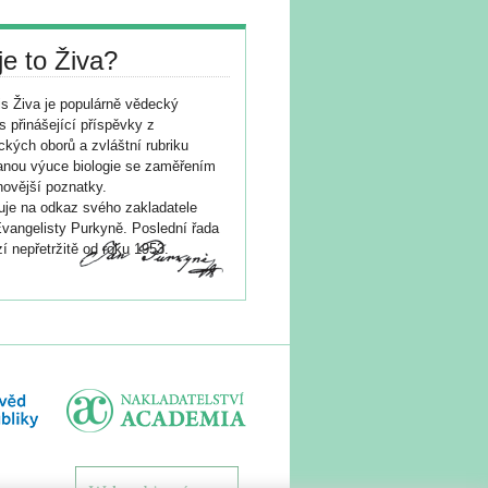
je to Živa?
s Živa je populárně vědecký
s přinášející příspěvky z
ických oborů a zvláštní rubriku
nou výuce biologie se zaměřením
novější poznatky.
je na odkaz svého zakladatele
vangelisty Purkyně. Poslední řada
í nepřetržitě od roku 1953.