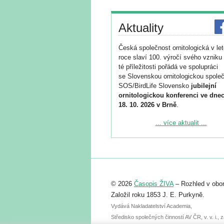
Aktuality
Česká společnost ornitologická v le
roce slaví 100. výročí svého vzniku 
té příležitosti pořádá ve spolupráci
se Slovenskou ornitologickou společ
SOS/BirdLife Slovensko
jubilejní
ornitologickou konferenci ve dnec
18. 10. 2026 v Brně
.
Podrobnější informace ke konferenc
... více aktualit ...
naleznete zde:
https://www.birdlife.cz/konference-2
Registrovat se můžete do 6. září.
Upozorňujeme, že termín pro odeslá
© 2026
Časopis ŽIVA
– Rozhled v obor
abstraktu přihlášené přednášky neb
posteru je už 30. června.
Založil roku 1853 J. E. Purkyně.
Vydává Nakladatelství Academia,
Středisko společných činností AV ČR, v. v. i.