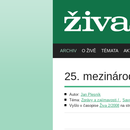
živa
ARCHIV
O ŽIVĚ
TÉMATA
AK
25. mezináro
Autor:
Jan Plesník
Téma:
Zprávy a zajímavosti /
,
Sav
Vyšlo v časopise
Živa 2/2008
na st