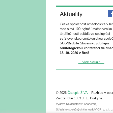
Aktuality
Česká společnost ornitologická v le
roce slaví 100. výročí svého vzniku 
té příležitosti pořádá ve spolupráci
se Slovenskou ornitologickou společ
SOS/BirdLife Slovensko
jubilejní
ornitologickou konferenci ve dnec
18. 10. 2026 v Brně
.
Podrobnější informace ke konferenc
... více aktualit ...
naleznete zde:
https://www.birdlife.cz/konference-2
Registrovat se můžete do 6. září.
Upozorňujeme, že termín pro odeslá
© 2026
Časopis ŽIVA
– Rozhled v obor
abstraktu přihlášené přednášky neb
posteru je už 30. června.
Založil roku 1853 J. E. Purkyně.
Vydává Nakladatelství Academia,
Středisko společných činností AV ČR, v. v. i.