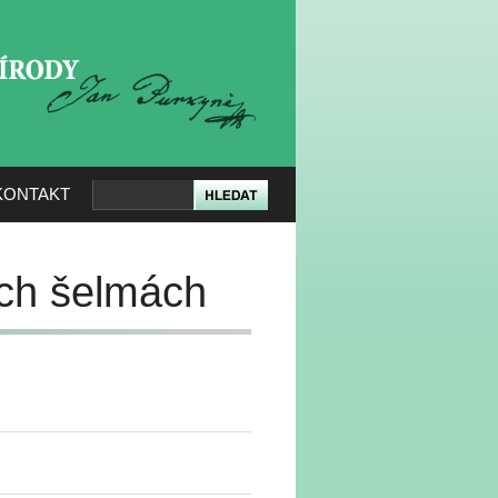
KERÉ PŘÍRODY
KONTAKT
ých šelmách