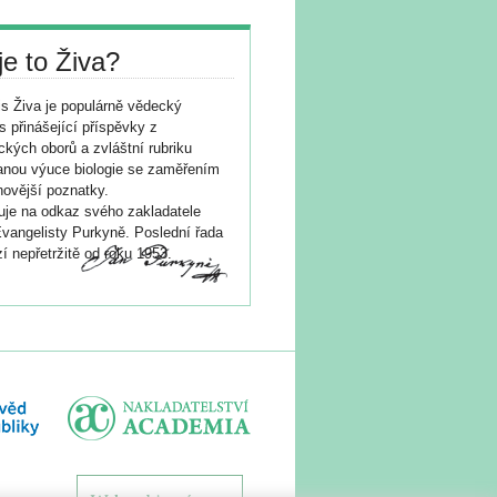
je to Živa?
s Živa je populárně vědecký
s přinášející příspěvky z
ických oborů a zvláštní rubriku
nou výuce biologie se zaměřením
novější poznatky.
je na odkaz svého zakladatele
vangelisty Purkyně. Poslední řada
í nepřetržitě od roku 1953.