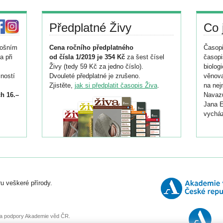
Předplatné Živy
Co 
tošním
Cena ročního předplatného
Časopi
a při
od čísla 1/2019 je 354 Kč
za šest čísel
časopi
Živy (tedy 59 Kč za jedno číslo).
biolog
ností
Dvouleté předplatné je zrušeno.
věnova
Zjistěte,
jak si předplatit časopis Živa
.
na nej
h 16.–
Navazu
Jana E
vycház
i
026/
ní
u veškeré přírody.
o
, za podpory Akademie věd ČR.