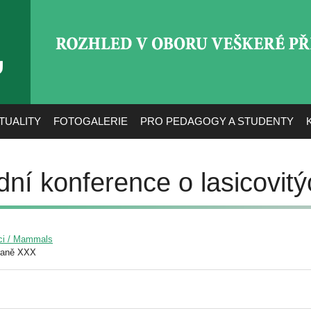
ROZHLED V OBORU VEŠ
TUALITY
FOTOGALERIE
PRO PEDAGOGY A STUDENTY
dní konference o lasicovit
ci / Mammals
raně XXX