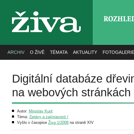
ROZHLE
živa
ARCHIV
O ŽIVĚ
TÉMATA
AKTUALITY
FOTOGALERI
Digitální databáze dřev
na webových stránkách
Autor:
Miroslav Kunt
Téma:
Zprávy a zajímavosti /
Vyšlo v časopise
Živa 1/2008
na straně XIV