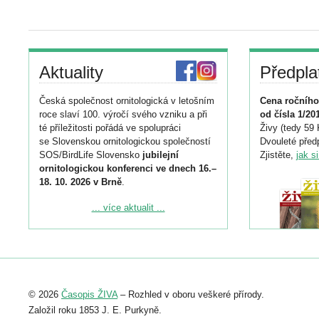
Aktuality
Předpla
Česká společnost ornitologická v letošním
Cena ročního
roce slaví 100. výročí svého vzniku a při
od čísla 1/20
té příležitosti pořádá ve spolupráci
Živy (tedy 59 
se Slovenskou ornitologickou společností
Dvouleté předp
SOS/BirdLife Slovensko
jubilejní
Zjistěte,
jak s
ornitologickou konferenci ve dnech 16.–
18. 10. 2026 v Brně
.
Podrobnější informace ke konferenci
... více aktualit ...
naleznete zde:
https://www.birdlife.cz/konference-2026/
Registrovat se můžete do 6. září.
Upozorňujeme, že termín pro odeslání
© 2026
Časopis ŽIVA
– Rozhled v oboru veškeré přírody.
abstraktu přihlášené přednášky nebo
posteru je už 30. června.
Založil roku 1853 J. E. Purkyně.