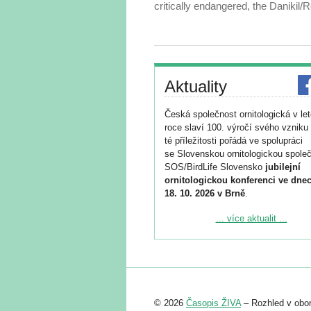
critically endangered, the Daniki
Aktuality
Česká společnost ornitologická v le
roce slaví 100. výročí svého vzniku 
té příležitosti pořádá ve spolupráci
se Slovenskou ornitologickou společ
SOS/BirdLife Slovensko
jubilejní
ornitologickou konferenci ve dnec
18. 10. 2026 v Brně
.
Podrobnější informace ke konferenc
... více aktualit ...
naleznete zde:
https://www.birdlife.cz/konference-2
Registrovat se můžete do 6. září.
Upozorňujeme, že termín pro odeslá
© 2026
Časopis ŽIVA
– Rozhled v obor
abstraktu přihlášené přednášky neb