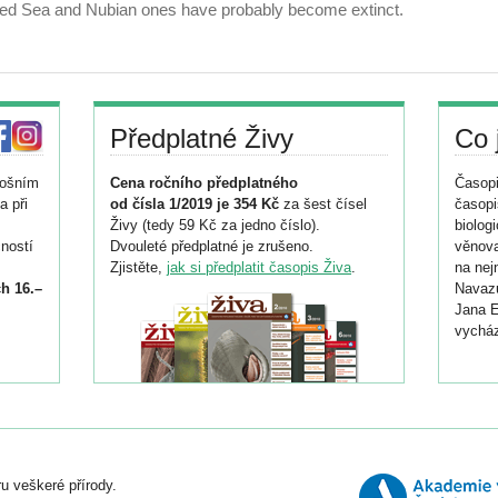
l/Red Sea and Nubian ones have probably become extinct.
Předplatné Živy
Co 
tošním
Cena ročního předplatného
Časopi
a při
od čísla 1/2019 je 354 Kč
za šest čísel
časopi
Živy (tedy 59 Kč za jedno číslo).
biolog
ností
Dvouleté předplatné je zrušeno.
věnova
Zjistěte,
jak si předplatit časopis Živa
.
na nej
h 16.–
Navazu
Jana E
vycház
i
026/
ní
u veškeré přírody.
o