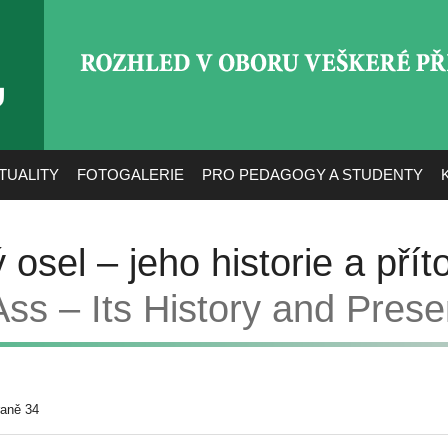
ROZHLED V OBORU VEŠ
TUALITY
FOTOGALERIE
PRO PEDAGOGY A STUDENTY
ý osel – jeho historie a pří
Ass – Its History and Prese
raně 34