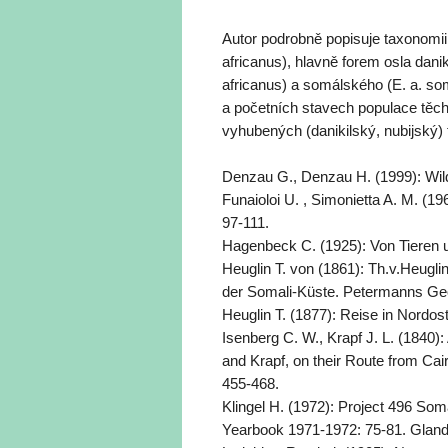
Autor podrobně popisuje taxonomii 
africanus), hlavně forem osla danik
africanus) a somálského (E. a. somal
a početních stavech populace těc
vyhubených (danikilský, nubijský)
Denzau G., Denzau H. (1999): Wilde
Funaioloi U. , Simonietta A. M. (1
97-111.
Hagenbeck C. (1925): Von Tieren 
Heuglin T. von (1861): Th.v.Heug
der Somali-Küste. Petermanns Geog
Heuglin T. (1877): Reise in Nordos
Isenberg C. W., Krapf J. L. (1840)
and Krapf, on their Route from Cair
455-468.
Klingel H. (1972): Project 496 So
Yearbook 1971-1972: 75-81. Gland