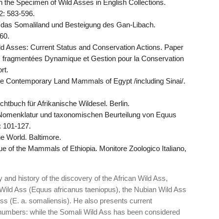
n the Specimen of Wild Asses in English Collections.
2: 583-596.
n das Somaliland und Besteigung des Gan-Libach.
60.
ld Asses: Current Status and Conservation Actions. Paper
s fragmentées Dynamique et Gestion pour la Conservation
rt.
he Contemporary Land Mammals of Egypt /including Sinai/.
chtbuch für Afrikanische Wildesel. Berlin.
r Nomenklatur und taxonomischen Beurteilung von Equus
: 101-127.
e World. Baltimore.
gue of the Mammals of Ethiopia. Monitore Zoologico Italiano,
and history of the discovery of the African Wild Ass,
a Wild Ass (Equus africanus taeniopus), the Nubian Wild Ass
Ass (E. a. somaliensis). He also presents current
numbers: while the Somali Wild Ass has been considered