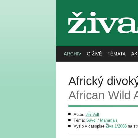
živa
ARCHIV
O ŽIVĚ
TÉMATA
AK
Africký divok
African Wild 
Autor:
Jiří Volf
Téma:
Savci / Mammals
Vyšlo v časopise
Živa 1/2008
na st