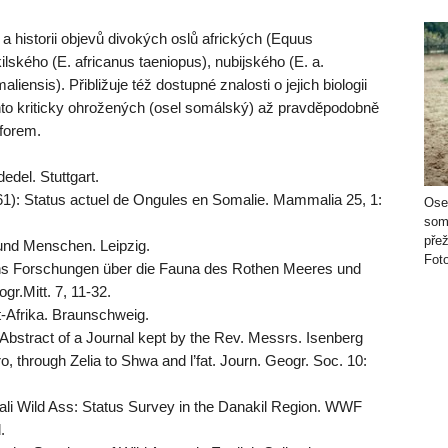
a historii objevů divokých oslů afrických (Equus
ilského (E. africanus taeniopus), nubijského (E. a.
iensis). Přibližuje též dostupné znalosti o jejich biologii
hto kriticky ohrožených (osel somálský) až pravděpodobně
 forem.
del. Stuttgart.
961): Status actuel de Ongules en Somalie. Mammalia 25, 1:
Ose
soma
pře
und Menschen. Leipzig.
Foto
lins Forschungen über die Fauna des Rothen Meeres und
r.Mitt. 7, 11-32.
t-Afrika. Braunschweig.
: Abstract of a Journal kept by the Rev. Messrs. Isenberg
o, through Zelia to Shwa and l’fat. Journ. Geogr. Soc. 10:
mali Wild Ass: Status Survey in the Danakil Region. WWF
.