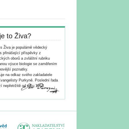
je to Živa?
s Živa je populárně vědecký
s přinášející příspěvky z
ických oborů a zvláštní rubriku
nou výuce biologie se zaměřením
novější poznatky.
je na odkaz svého zakladatele
vangelisty Purkyně. Poslední řada
í nepřetržitě od roku 1953.