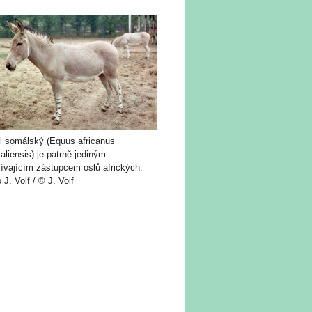
l somálský (Equus africanus
liensis) je patrně jediným
žívajícím zástupcem oslů afrických.
 J. Volf / © J. Volf