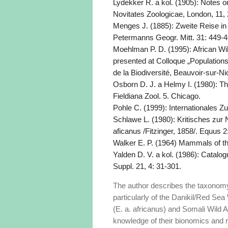
Lydekker R. a kol. (1905): Notes o
Novitates Zoologicae, London, 11, 
Menges J. (1885): Zweite Reise i
Petermanns Geogr. Mitt. 31: 449-4
Moehlman P. D. (1995): African Wi
presented at Colloque „Population
de la Biodiversité, Beauvoir-sur-Nio
Osborn D. J. a Helmy I. (1980): T
Fieldiana Zool. 5. Chicago.
Pohle C. (1999): Internationales Zu
Schlawe L. (1980): Kritisches zu
aficanus /Fitzinger, 1858/. Equus 2
Walker E. P. (1964) Mammals of th
Yalden D. V. a kol. (1986): Catalo
Suppl. 21, 4: 31-301.
The author describes the taxonomy 
particularly of the Danikil/Red Se
(E. a. africanus) and Somali Wild 
knowledge of their bionomics and 