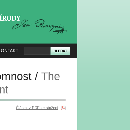
KERÉ PŘÍRODY
KONTAKT
tomnost /
The
nt
Článek v PDF ke stažení