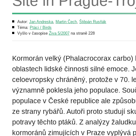
Site in Prague-Tro
Autor:
Jan Andreska
,
Martin Čech
,
Štěpán Rusňák
Téma:
Ptáci / Birds
Vyšlo v časopise
Živa 5/2007
na straně 228
Kormorán velký (Phalacrocorax carbo) b
oblastech lidské činnosti silné emoce. J
celoevropsky chráněný, protože v 70. le
významně poklesla jeho populace. Sou
populace v České republice ale způsobu
ze strany rybářů. Autoři proto studují s
potravy těchto ptáků. Z analýzy žaludku
kormoránů zimujících v Praze vyplývá 