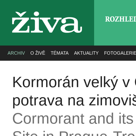
ROZHLE
živa
ARCHIV
O ŽIVĚ
TÉMATA
AKTUALITY
FOTOGALERI
Kormorán velký v
potrava na zimoviš
Cormorant and its 