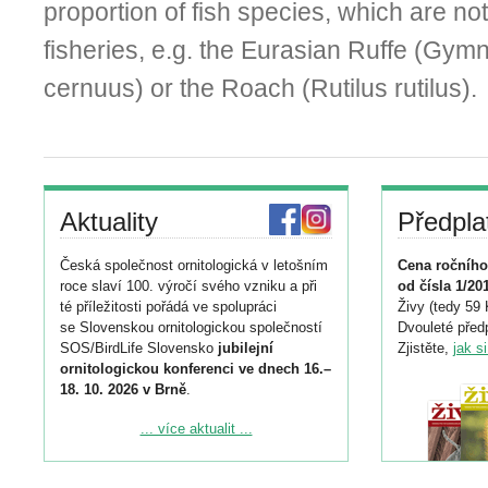
proportion of fish species, which are not
fisheries, e.g. the Eurasian Ruffe (Gy
cernuus) or the Roach (Rutilus rutilus).
Aktuality
Předpla
Česká společnost ornitologická v letošním
Cena ročního
roce slaví 100. výročí svého vzniku a při
od čísla 1/20
té příležitosti pořádá ve spolupráci
Živy (tedy 59 
se Slovenskou ornitologickou společností
Dvouleté předp
SOS/BirdLife Slovensko
jubilejní
Zjistěte,
jak s
ornitologickou konferenci ve dnech 16.–
18. 10. 2026 v Brně
.
Podrobnější informace ke konferenci
... více aktualit ...
naleznete zde:
https://www.birdlife.cz/konference-2026/