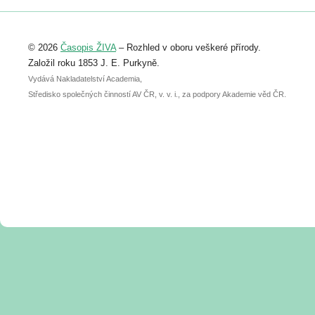
Registrovat se můžete do 6. září.
Upozorňujeme, že termín pro odeslání
© 2026
Časopis ŽIVA
– Rozhled v oboru veškeré přírody.
abstraktu přihlášené přednášky nebo
posteru je už 30. června.
Založil roku 1853 J. E. Purkyně.
Vydává Nakladatelství Academia,
Středisko společných činností AV ČR, v. v. i., za podpory Akademie věd ČR.