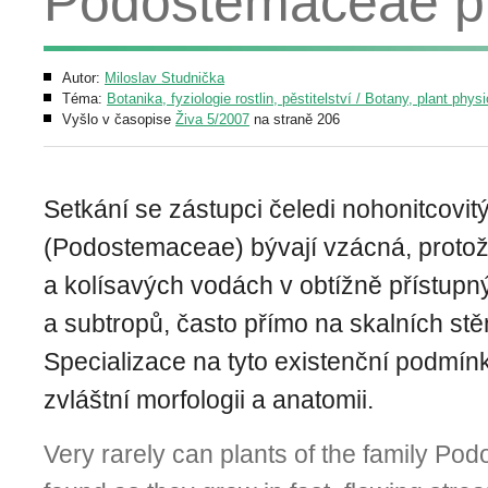
Podostemaceae p
Autor:
Miloslav Studnička
Téma:
Botanika, fyziologie rostlin, pěstitelství / Botany, plant phys
Vyšlo v časopise
Živa 5/2007
na straně 206
Setkání se zástupci čeledi nohonitcovit
(Podostemaceae) bývají vzácná, protož
a kolísavých vodách v obtížně přístupn
a subtropů, často přímo na skalních s
Specializace na tyto existenční podmínky
zvláštní morfologii a anatomii.
Very rarely can plants of the family P