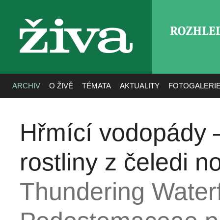
ROZHLE
živa
ARCHIV
O ŽIVĚ
TÉMATA
AKTUALITY
FOTOGALERI
Hřmící vodopády –
rostliny z čeledi n
Thundering Waterfa