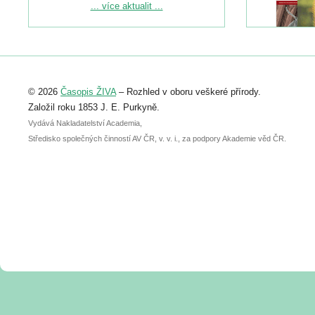
Podrobnější informace ke konferenci
... více aktualit ...
naleznete zde:
https://www.birdlife.cz/konference-2026/
Registrovat se můžete do 6. září.
Upozorňujeme, že termín pro odeslání
© 2026
Časopis ŽIVA
– Rozhled v oboru veškeré přírody.
abstraktu přihlášené přednášky nebo
posteru je už 30. června.
Založil roku 1853 J. E. Purkyně.
Vydává Nakladatelství Academia,
Středisko společných činností AV ČR, v. v. i., za podpory Akademie věd ČR.