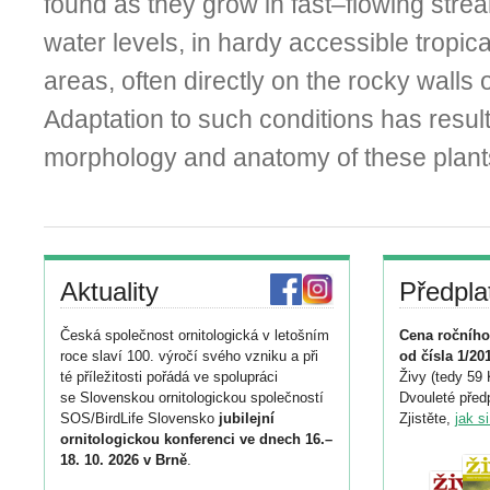
found as they grow in fast–flowing stre
water levels, in hardy accessible tropica
areas, often directly on the rocky walls o
Adaptation to such conditions has result
morphology and anatomy of these plant
Aktuality
Předpla
Česká společnost ornitologická v letošním
Cena ročního
roce slaví 100. výročí svého vzniku a při
od čísla 1/20
té příležitosti pořádá ve spolupráci
Živy (tedy 59 
se Slovenskou ornitologickou společností
Dvouleté předp
SOS/BirdLife Slovensko
jubilejní
Zjistěte,
jak s
ornitologickou konferenci ve dnech 16.–
18. 10. 2026 v Brně
.